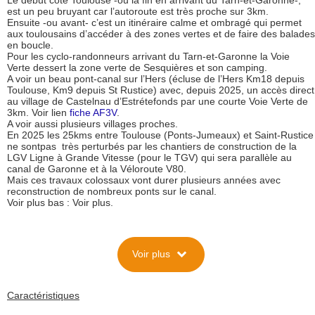
Le début côté Toulouse -ou la fin en arrivant du Tarn-et-Garonne-,
est un peu bruyant car l’autoroute est très proche sur 3km.
Ensuite -ou avant- c’est un itinéraire calme et ombragé qui permet
aux toulousains d’accéder à des zones vertes et de faire des balades
en boucle.
Pour les cyclo-randonneurs arrivant du Tarn-et-Garonne la Voie
Verte dessert la zone verte de Sesquières et son camping.
A voir un beau pont-canal sur l’Hers (écluse de l’Hers Km18 depuis
Toulouse, Km9 depuis St Rustice) avec, depuis 2025, un accès direct
au village de Castelnau d’Estrétefonds par une courte Voie Verte de
3km. Voir lien
fiche AF3V
.
A voir aussi plusieurs villages proches.
En 2025 les 25kms entre Toulouse (Ponts-Jumeaux) et Saint-Rustice
ne sontpas très perturbés par les chantiers de construction de la
LGV Ligne à Grande Vitesse (pour le TGV) qui sera parallèle au
canal de Garonne et à la Véloroute V80.
Mais ces travaux colossaux vont durer plusieurs années avec
reconstruction de nombreux ponts sur le canal.
Voir plus bas : Voir plus.
Description
expand_more
Voir plus
(de Toulouse à Saint-Rustice)Historique
Cette Voie Verte a été aménagée par la commune de Toulouse
(7km) et le Conseil Général de la Haute-Garonne, qui a inauguré en
Septembre 2002 la totalité du parcours jusqu’à la limite du
Caractéristiques
Département (18km).
Depuis 2018 Toulouse-Métropole a récupéré la gestion de la Voie