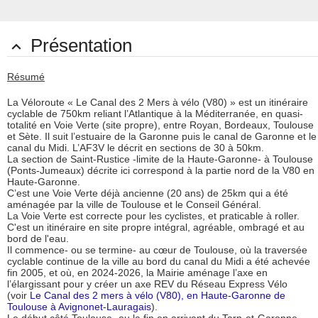
Présentation

Résumé
La Véloroute « Le Canal des 2 Mers à vélo (V80) » est un itinéraire
cyclable de 750km reliant l’Atlantique à la Méditerranée, en quasi-
totalité en Voie Verte (site propre), entre Royan, Bordeaux, Toulouse
et Sète. Il suit l’estuaire de la Garonne puis le canal de Garonne et le
canal du Midi. L’AF3V le décrit en sections de 30 à 50km.
La section de Saint-Rustice -limite de la Haute-Garonne- à Toulouse
(Ponts-Jumeaux) décrite ici correspond à la partie nord de la V80 en
Haute-Garonne.
C’est une Voie Verte déjà ancienne (20 ans) de 25km qui a été
aménagée par la ville de Toulouse et le Conseil Général.
La Voie Verte est correcte pour les cyclistes, et praticable à roller.
C'est un itinéraire en site propre intégral, agréable, ombragé et au
bord de l'eau.
Il commence- ou se termine- au cœur de Toulouse, où la traversée
cyclable continue de la ville au bord du canal du Midi a été achevée
fin 2005, et où, en 2024-2026, la Mairie aménage l’axe en
l’élargissant pour y créer un axe REV du Réseau Express Vélo
(voir
Le Canal des 2 mers à vélo (V80), en Haute-Garonne de
Toulouse à Avignonet-Lauragais
).