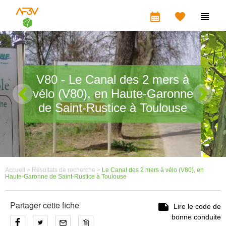
calendar_month


V80 - Le Canal des 2 mers à
vélo (V80), en Haute-Garonne
de Saint-Rustice à Toulouse
Accueil >
Résultats de recherche >
Le Canal des 2 mers à vélo (V80), en
Haute-Garonne de Saint-Rustice à Toulouse
Partager cette fiche

Lire le code de
bonne conduite