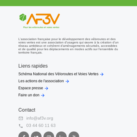
L'association française pour le développement des véloroutes et des
voies vertes est une association d'usagers qui œuvre à la création d'un
réseau ambitieux et cohérent d'aménagements sécurisés, accessibles
et de qualité pour les déplacements en modes actifs sur l'ensemble du
territoire français.
Liens rapides

Schéma National des Véloroutes et Voies Vertes

Les actions de l'association

Espace presse

Faire un don
Contact
info@af3v.org

03 44 60 11 63

Facebook
Twitter
Instagram
LinkedIn
Youtube