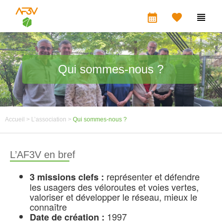
calendar_month


Qui sommes-nous ?
Accueil >
L’association >
Qui sommes-nous ?
L’AF3V en bref
représenter et défendre
3 missions clefs :
les usagers des véloroutes et voies vertes,
valoriser et développer le réseau, mieux le
connaître
1997
Date de création :