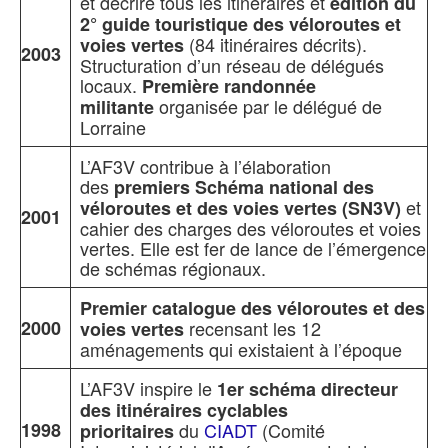
et décrire tous les itinéraires et
édition du
2° guide touristique des véloroutes et
(84 itinéraires décrits).
voies vertes
2003
Structuration d’un réseau de délégués
locaux.
Première randonnée
organisée par le délégué de
militante
Lorraine
L’AF3V contribue à l’élaboration
des
premiers Schéma national des
et
véloroutes et des voies vertes (SN3V)
2001
cahier des charges des véloroutes et voies
vertes. Elle est fer de lance de l’émergence
de schémas régionaux.
Premier catalogue des véloroutes et des
2000
recensant les 12
voies vertes
aménagements qui existaient à l’époque
L’AF3V inspire le
1er
schéma directeur
des itinéraires cyclables
1998
du
CIADT
(Comité
prioritaires