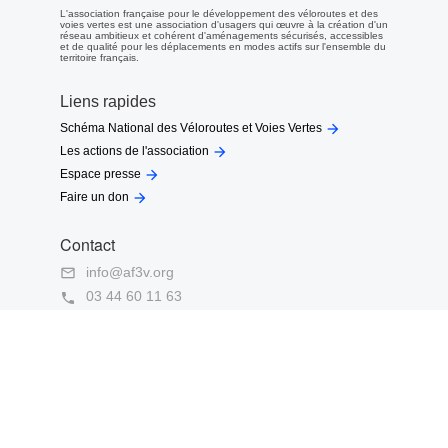
L'association française pour le développement des véloroutes et des
voies vertes est une association d'usagers qui œuvre à la création d'un
réseau ambitieux et cohérent d'aménagements sécurisés, accessibles
et de qualité pour les déplacements en modes actifs sur l'ensemble du
territoire français.
Liens rapides

Schéma National des Véloroutes et Voies Vertes

Les actions de l'association

Espace presse

Faire un don
Contact
info@af3v.org

03 44 60 11 63

Facebook
Twitter
Instagram
LinkedIn
Youtube
AF3V
AF3V
AF3V
AF3V
AF3V
Copyright Ⓒ
Espace
Mentions légales
2020 - Tous les droits
privé