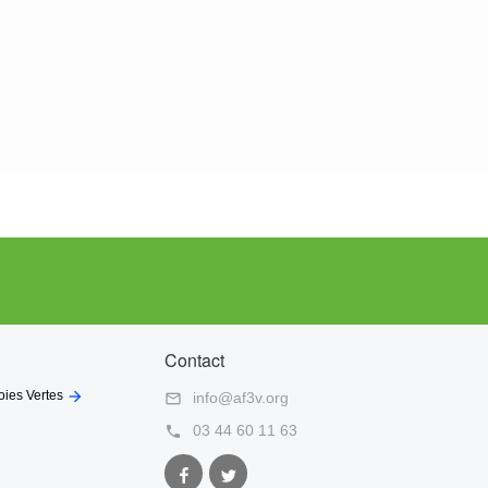
Contact

oies Vertes
info@af3v.org

03 44 60 11 63

Facebook
Twitter