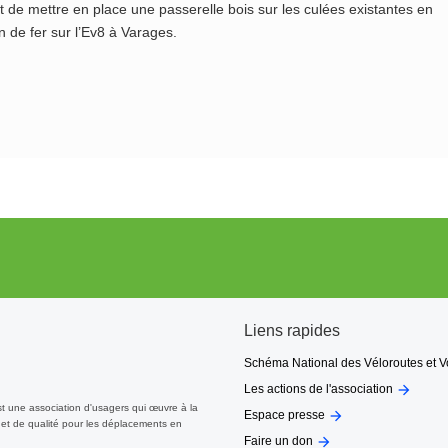
git de mettre en place une passerelle bois sur les culées existantes en
 de fer sur l’Ev8 à Varages.
Liens rapides
Schéma National des Véloroutes et V

Les actions de l'association
st une association d'usagers qui œuvre à la

Espace presse
et de qualité pour les déplacements en

Faire un don