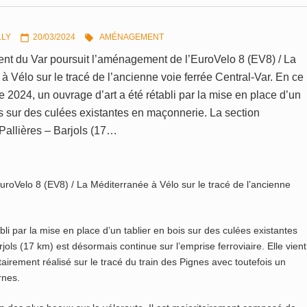
LLY
20/03/2024
AMÉNAGEMENT


nt du Var poursuit l’aménagement de l’EuroVelo 8 (EV8) / La
à Vélo sur le tracé de l’ancienne voie ferrée Central-Var. En ce
 2024, un ouvrage d’art a été rétabli par la mise en place d’un
is sur des culées existantes en maçonnerie. La section
Pallières – Barjols (17…
roVelo 8 (EV8) / La Méditerranée à Vélo sur le tracé de l’ancienne
li par la mise en place d’un tablier en bois sur des culées existantes
ols (17 km) est désormais continue sur l’emprise ferroviaire. Elle vient
airement réalisé sur le tracé du train des Pignes avec toutefois un
rnes.