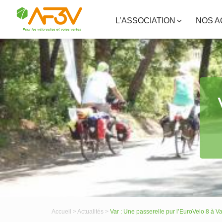
L’ASSOCIATION
NOS A
Accueil >
Actualités >
Var : Une passerelle pur l’EuroVelo 8 à V