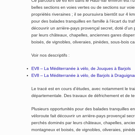
Ce parcours de 65 km dans le Haut-Var environ est l’u
belles sections en voies vertes ou de sections sur v
propriétés riveraines ; il se poursuivra bientôt sur 4 km
pour des balades tranquilles en famille à l’écart du tr
découvrir un arrière-pays provençal secret, doté d’un 
par leurs châteaux, chapelles, anciennes gares disp
boisés, de vignobles, oliveraies, pinèdes, sous-bois c
Voir nos descriptifs :
EV8 – La Méditerranée à vélo, de Jouques à Barjols
EV8 – La Méditerranée à vélo, de Barjols à Draguigna
Le tracé est en cours d’études, avec notamment le tra
départementale. Des travaux de défrichement et de terr
Plusieurs opportunités pour des balades tranquilles en 
véloroute fait découvrir un arrière-pays provençal secr
perchés dominés par leurs châteaux, chapelles, anci
montagneux et boisés, de vignobles, oliveraies, pinède