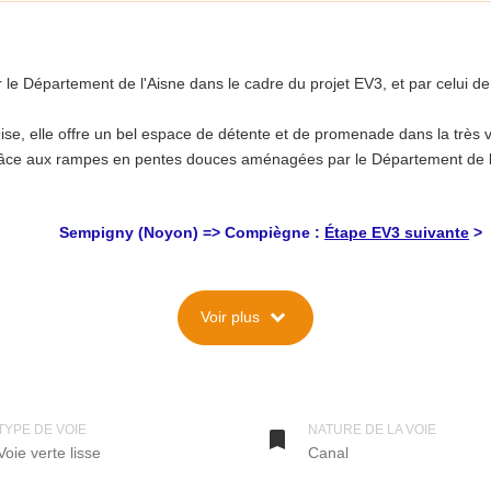
e Département de l'Aisne dans le cadre du projet EV3, et par celui de 
ise, elle offre un bel espace de détente et de promenade dans la très v
ts, grâce aux rampes en pentes douces aménagées par le Département de
Sempigny (Noyon) => Compiègne :
Étape EV3 suivante
>
expand_more
Voir plus
 été aménagée à l'automne 2011 par le Conseil Général de l'Oise, pour la
érique" en France, "Eurovéloroute des Pélerins" ailleurs, reliant Trond
et départemental de 240 km traversant le département.
TYPE DE VOIE
NATURE DE LA VOIE

Voie verte lisse
Canal