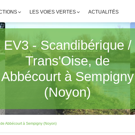
CTIONS
LES VOIES VERTES
ACTUALITÉS
EV3 - Scandibérique /
Trans'Oise, de
Abbécourt à Sempigny
(Noyon)
, de Abbécourt à Sempigny (Noyon)