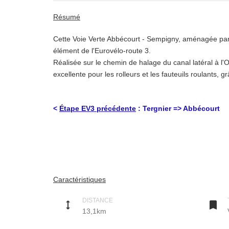
Résumé
Cette Voie Verte Abbécourt - Sempigny, aménagée par l
élément de l'Eurovélo-route 3.
Réalisée sur le chemin de halage du canal latéral à l'O
excellente pour les rolleurs et les fauteuils roulan
<
Étape EV3 précédente
: Tergnier => Abbécourt
Description
Situation
Cette voie verte, en bord du canal Latéral à l’Oise, a
Cet itinéraire constitue un tronçon de l'EV3 ("Scandib
Caractéristiques
départements de l'Aisne et de l'Oise.
La partie isarienne fait partie de la Trans'Oise, proj
DISTANCE
height

13,1km
Caractéristiques techniques