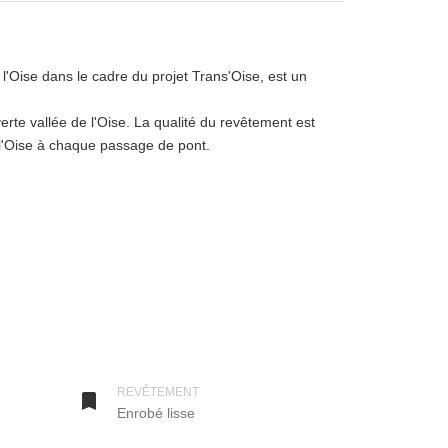
l'Oise dans le cadre du projet Trans'Oise, est un
erte vallée de l'Oise. La qualité du revêtement est
 l'Oise à chaque passage de pont.
 partie isarienne, et en 2016 pour la partie axonnaise.
heim à St-Jacques de Compostelle) entre les
REVÊTEMENT

Enrobé lisse