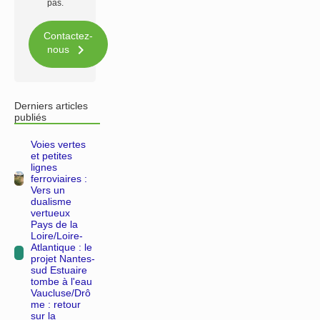
pas.
Contactez-

nous
Derniers articles
publiés
Voies vertes
et petites
lignes
ferroviaires :
Vers un
dualisme
vertueux
Pays de la
Loire/Loire-
Atlantique : le
projet Nantes-
sud Estuaire
tombe à l'eau
Vaucluse/Drô
me : retour
sur la