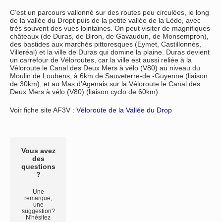
C’est un parcours vallonné sur des routes peu circulées, le long
de la vallée du Dropt puis de la petite vallée de la Lède, avec
très souvent des vues lointaines. On peut visiter de magnifiques
châteaux (de Duras, de Biron, de Gavaudun, de Monsempron),
des bastides aux marchés pittoresques (Eymet, Castillonnès,
Villeréal) et la ville de Duras qui domine la plaine. Duras devient
un carrefour de Véloroutes, car la ville est aussi reliée à la
Véloroute le Canal des Deux Mers à vélo (V80) au niveau du
Moulin de Loubens, à 6km de Sauveterre-de -Guyenne (liaison
de 30km), et au Mas d’Agenais sur la Véloroute le Canal des
Deux Mers à vélo (V80) (liaison cyclo de 60km).
Voir fiche site AF3V :
Véloroute de la Vallée du Drop
Vous avez
des
questions
?
Une
remarque,
une
suggestion?
N'hésitez