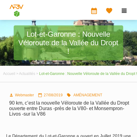
calendar_month


Lot-et-Garonne : Nouvelle
Véloroute de la Vallée du Dropt
!
Accueil >
Actualités >
Lot-et-Garonne : Nouvelle Véloroute de la Vallée du Dropt !
Webmaster
27/08/2019
AMÉNAGEMENT



90 km, c’est la nouvelle Véloroute de la Vallée du Dropt
ouverte entre Duras -près de la V80- et Monsempron-
Livos -sur la V86
Le Département du Lot-et-Garonne a ouvert en Juillet 2019 une