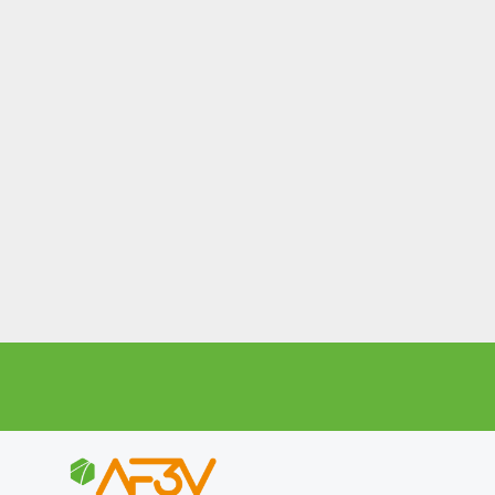
Dernière mise à jour
: le 2 décembre 2010.
© AF3V - Tous droits réservés. Reproduction interdite sans
autorisation