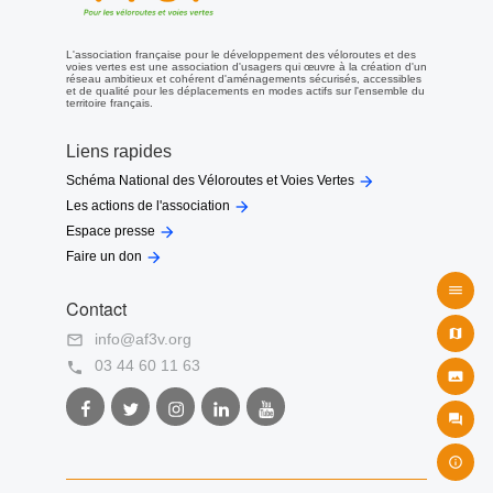
L'association française pour le développement des véloroutes et des
voies vertes est une association d'usagers qui œuvre à la création d'un
réseau ambitieux et cohérent d'aménagements sécurisés, accessibles
et de qualité pour les déplacements en modes actifs sur l'ensemble du
territoire français.
Liens rapides

Schéma National des Véloroutes et Voies Vertes

Les actions de l'association

Espace presse

Faire un don

Contact

info@af3v.org

03 44 60 11 63


Facebook
Twitter
Instagram
LinkedIn
Youtube
AF3V
AF3V
AF3V
AF3V
AF3V

