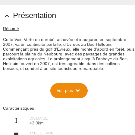
Présentation

Résumé
Cette Voie Verte en enrobé, achevée et inaugurée en septembre
2007, va en continuité parfaite, d’Evreux au Bec-Hellouin.
Commençant prés du golf d’Evreux, elle monte d’abord en forêt, puis
parcourt la plaine du Neubourg, avec des paysages de grandes
exploitations agricoles. Le prolongement jusqu’à l’abbaye du Bec-
Hellouin, ouvert en 2007, est très agréable, dans des collines
boisées, et conduit à un site touristique remarquable.
Description
expand_more
Voir plus
Situation
Cette Voie Verte a été inaugurée le 15 mars 2004 jusqu’à Le
Neubourg (14km), puis a été prolongée en 2006 jusqu’à Harcourt
(total : 31km). Le dernier tronçon Harcourt-Bec Hellouin a été ouvert
Caractéristiques
le 22 septembre 2007, dans le cadre de la Journée nationale des
Voies Vertes. Le Conseil Général de l’Eure a ainsi créé sur une
DISTANCE
ancienne voie ferrée une Voie Verte de 41km entre Evreux et Pont-
height
43,9km
Authou.
C’est l’un des éléments du Schéma départemental des Véloroutes et
TYPE DE VOIE
Voies Vertes mis en œuvre depuis 2002, avec deux Véloroutes et