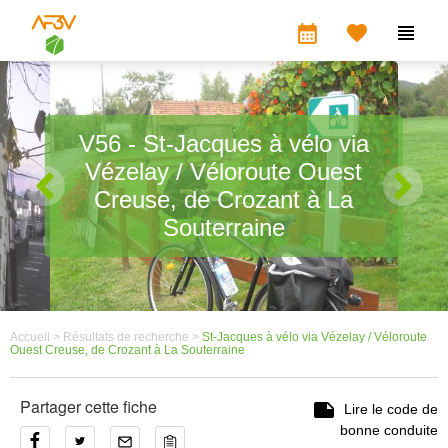
calendar_month


V56 - St-Jacques à vélo via
Vézelay / Véloroute Ouest
Creuse, de Crozant à La
Souterraine
Accueil >
Résultats de recherche >
St-Jacques à vélo via Vézelay / Véloroute
Ouest Creuse, de Crozant à La Souterraine
Partager cette fiche

Lire le code de
bonne conduite