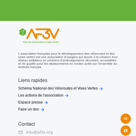
(Maurice Rollinat entre autres) et les peintres (Claude Monet).
La Souterraine : cité à caractère médiéval.
Accès en train
Prés de Crozant, en gare d’Eguzon-Chantôme (à 11km) : ligne Paris-
Limoges.
En gare de La Souterraine : trains corail TEOZ et TER ouverts au
transport gratuit des vélos vers Limoges ou Paris.
Voir le site :
Voyages SNCF
.
Voir une carte et les dénivelés
Sur le site Gpsies, trace GPS de l’ensemble de la « Véloroute ouest
Creuse », et les dénivelés, ici :
www.gpsies.com
.
L'association française pour le développement des véloroutes et des
voies vertes est une association d'usagers qui œuvre à la création d'un
réseau ambitieux et cohérent d'aménagements sécurisés, accessibles
Documentation
et de qualité pour les déplacements en modes actifs sur l'ensemble du
territoire français.
Dépliant 2020 du département de la Creuse
Liens rapides
Carnet de route de la V56 - Saint-Jacques à vélo via Vézelay

Schéma National des Véloroutes et Voies Vertes

Les actions de l'association

Espace presse
Articles

Faire un don
Présentation en anglais :
English description
.
Magazine de la Creuse (article page 28) :
Magazine de la Creuse
.

Site vacances en Creuse :
Vacances en Creuse
.
Contact

info@af3v.org

Prolongements possibles