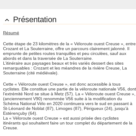
Présentation

Résumé
Cette étape de 23 kilomètres de la « Véloroute ouest Creuse », entre
Crozant et La Souterraine, offre un parcours clairement jalonné. Il
emprunte de petites routes tranquilles et peu circulées, sauf aux
abords et dans la traversée de La Souterraine.
L’itinéraire aux paysages beaux et très variés dessert des sites
remarquables : Crozant et les méandres de la rivière Creuse, La
Souterraine (cité médiévale).
Cette « Véloroute ouest Creuse », est donc accessible à tous
cyclistes. Elle constitue une partie de la véloroute nationale V56, dont
l’extrémité Nord se situe à Metz (57). La « Véloroute ouest Creuse »,
(anciennement V90) renommée V56 suite à la modification du
Schéma National Vélo en 2020 continuera vers le sud en passant à
St-Léonard de Noblat (87), Limoges (87), Périgueux (24), jusqu’à
Estérençuby (64).
La « Véloroute ouest Creuse » est aussi prisée des cyclistes
itinérants qui souhaitent faire un tour complet du département de la
Creuse.