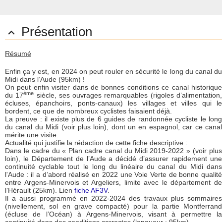
Présentation

Résumé
Enfin ça y est, en 2024 on peut rouler en sécurité le long du canal du
Midi dans l’Aude (95km) !
On peut enfin visiter dans de bonnes conditions ce canal historique
ème
du 17
siècle, ses ouvrages remarquables (rigoles d’alimentation
écluses, épanchoirs, ponts-canaux) les villages et villes qui le
bordent, ce que de nombreux cyclistes faisaient déjà.
La preuve : il existe plus de 6 guides de randonnée cycliste le long
du canal du Midi (voir plus loin), dont un en espagnol, car ce canal
mérite une visite.
Actualité qui justifie la rédaction de cette fiche descriptive :
Dans le cadre du « Plan cadre canal du Midi 2019-2022 » (voir plus
loin), le Département de l’Aude a décidé d’assurer rapidement une
continuité cyclable tout le long du linéaire du canal du Midi dans
l'Aude : il a d’abord réalisé en 2022 une Voie Verte de bonne qualité
entre Argens-Minervois et Argeliers, limite avec le département de
l’Hérault (25km). Lien
fiche AF3V
.
Il a aussi programmé en 2022-2024 des travaux plus sommaires
(nivellement, sol en grave compacté) pour la partie Montferrand
(écluse de l’Océan) à Argens-Minervois, visant à permettre la