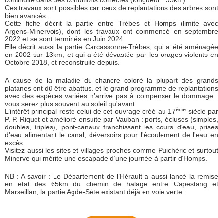
continuité dans des conditions correctes (longueur : 95km).
Ces travaux sont possibles car ceux de replantations des arbres sont
bien avancés.
Cette fiche décrit la partie entre Trèbes et Homps (limite avec
Argens-Minervois), dont les travaux ont commencé en septembre
2022 et se sont terminés en Juin 2024.
Elle décrit aussi la partie Carcassonne-Trèbes, qui a été aménagée
en 2002 sur 13km, et qui a été dévastée par les orages violents en
Octobre 2018, et reconstruite depuis.
A cause de la maladie du chancre coloré la plupart des grands
platanes ont dû être abattus, et le grand programme de replantations
avec des espèces variées n’arrive pas à compenser le dommage :
vous serez plus souvent au soleil qu'avant.
ème
L’intérêt principal reste celui de cet ouvrage créé au 17
siècle pa
P. P. Riquet et amélioré ensuite par Vauban : ports, écluses (simples,
doubles, triples), pont-canaux franchissant les cours d'eau, prises
d'eau alimentant le canal, déversoirs pour l'écoulement de l'eau en
excès.
Visitez aussi les sites et villages proches comme Puichéric et surtout
Minerve qui mérite une escapade d’une journée à partir d’Homps.
NB : A savoir : Le Département de l’Hérault a aussi lancé la remise
en état des 65km du chemin de halage entre Capestang et
Marseillan, la partie Agde-Sète existant déjà en voie verte.
Description