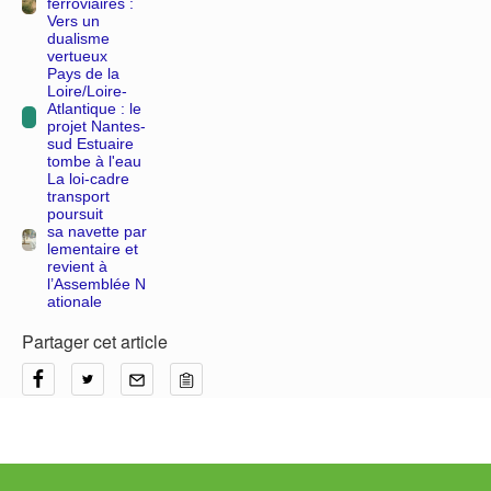
ferroviaires :
Vers un
dualisme
vertueux
Pays de la
Loire/Loire-
Atlantique : le
projet Nantes-
sud Estuaire
tombe à l'eau
La loi-cadre
transport
poursuit
sa navette par
lementaire et
revient à
l’Assemblée N
ationale
Partager cet article