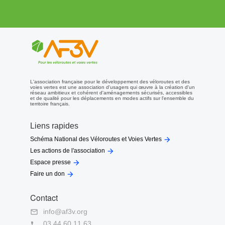
L'association française pour le développement des véloroutes et des
voies vertes est une association d'usagers qui œuvre à la création d'un
réseau ambitieux et cohérent d'aménagements sécurisés, accessibles
et de qualité pour les déplacements en modes actifs sur l'ensemble du
territoire français.
Liens rapides

Schéma National des Véloroutes et Voies Vertes

Les actions de l'association

Espace presse

Faire un don
Contact
info@af3v.org

03 44 60 11 63
