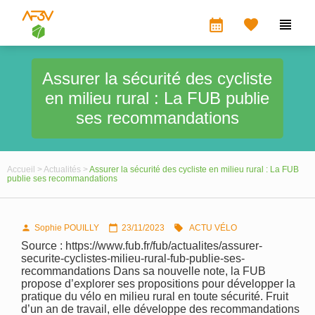
calendar_month


Assurer la sécurité des cycliste
en milieu rural : La FUB publie
ses recommandations
Accueil >
Actualités >
Assurer la sécurité des cycliste en milieu rural : La FUB
publie ses recommandations
Sophie POUILLY
23/11/2023
ACTU VÉLO



Source : https://www.fub.fr/fub/actualites/assurer-
securite-cyclistes-milieu-rural-fub-publie-ses-
recommandations Dans sa nouvelle note, la FUB
propose d’explorer ses propositions pour développer la
pratique du vélo en milieu rural en toute sécurité. Fruit
d’un an de travail, elle développe des recommandations