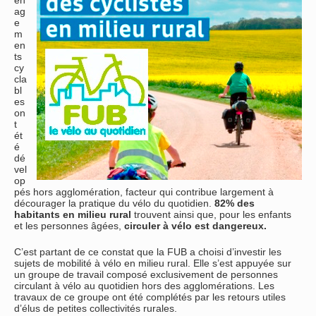
én
ag
e
m
en
ts
cy
cla
bl
es
on
t
ét
é
dé
vel
op
pés hors agglomération, facteur qui contribue largement à
décourager la pratique du vélo du quotidien.
82% des
habitants en milieu rural
trouvent ainsi que, pour les enfants
et les personnes âgées,
circuler à vélo est dangereux
.
C’est partant de ce constat que la FUB a choisi d’investir les
sujets de mobilité à vélo en milieu rural. Elle s’est appuyée sur
un groupe de travail composé exclusivement de personnes
circulant à vélo au quotidien hors des agglomérations. Les
travaux de ce groupe ont été complétés par les retours utiles
d’élus de petites collectivités rurales.