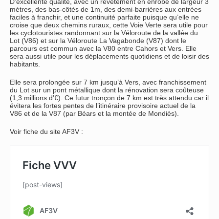
D’excellente qualité, avec un revêtement en enrobé de largeur 3
mètres, des bas-côtés de 1m, des demi-barrières aux entrées
faciles à franchir, et une continuité parfaite puisque qu’elle ne
croise que deux chemins ruraux, cette Voie Verte sera utile pour
les cyclotouristes randonnant sur la Véloroute de la vallée du
Lot (V86) et sur la Véloroute La Vagabonde (V87) dont le
parcours est commun avec la V80 entre Cahors et Vers. Elle
sera aussi utile pour les déplacements quotidiens et de loisir des
habitants.
Elle sera prolongée sur 7 km jusqu’à Vers, avec franchissement
du Lot sur un pont métallique dont la rénovation sera coûteuse
(1,3 millions d’€). Ce futur tronçon de 7 km est très attendu car il
évitera les fortes pentes de l’itinéraire provisoire actuel de la
V86 et de la V87 (par Béars et la montée de Mondiès).
Voir fiche du site AF3V :