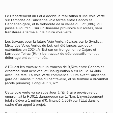
Le Département du Lot a décidé la réalisation d’une Voie Verte
sur l’emprise de l’ancienne voie ferrée entre Cahors et
Capdenac-gare, et la Véloroute de la vallée du Lot (V86), qui
passe aujourd’hui sur un itinéraire provisoire sur routes, sera
transférée à terme sur la future voie verte.
Les travaux pour la future Voie Verte, réalisés par le Syndicat
Mixte des Voies Vertes du Lot, ont été lancés aux deux
extrémités en 2024. A l’Est sur un tronçon entre Cajarc et
Larroque-Toirac (9km) les travaux de débroussaillement et
déferrage ont commencés.
A l’Ouest les travaux sur un tronçon de 9,5km entre Cahors et
Arcambal sont achevés, et l’inauguration a eu lieu le 14 Juin
avec une fête. La Voie Verte commence 800m avant l’ancienne
gare de Cabessut, près du centre-ville, et se termine à Arcambal
(école primaire). Longueur 8,3km.
Cette voie verte va se substituer à l’itinéraire provisoire qui
empruntait la RD911 dangereuse sur 1,7km. L’investissement
total s’élève à 1 million d’€, financé à 50% par l’État dans le
cadre d’un appel à projet.