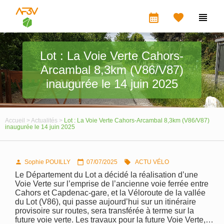
calendar_month


Lot : La Voie Verte Cahors-
Arcambal 8,3km (V86/V87)
inaugurée le 14 juin 2025
Accueil >
Actualités >
Lot : La Voie Verte Cahors-Arcambal 8,3km (V86/V87)
inaugurée le 14 juin 2025
Sophie POUILLY
07/07/2025
ACTU VÉLO



Le Département du Lot a décidé la réalisation d’une
Voie Verte sur l’emprise de l’ancienne voie ferrée entre
Cahors et Capdenac-gare, et la Véloroute de la vallée
du Lot (V86), qui passe aujourd’hui sur un itinéraire
provisoire sur routes, sera transférée à terme sur la
future voie verte. Les travaux pour la future Voie Verte,…