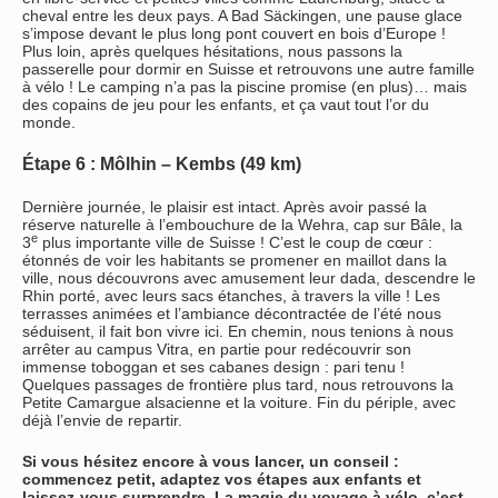
cheval entre les deux pays. A Bad Säckingen, une pause glace
s’impose devant le plus long pont couvert en bois d’Europe !
Plus loin, après quelques hésitations, nous passons la
passerelle pour dormir en Suisse et retrouvons une autre famille
à vélo ! Le camping n’a pas la piscine promise (en plus)… mais
des copains de jeu pour les enfants, et ça vaut tout l’or du
monde.
Étape 6 : Môlhin – Kembs (49 km)
Dernière journée, le plaisir est intact. Après avoir passé la
réserve naturelle à l’embouchure de la Wehra, cap sur Bâle, la
e
3
plus importante ville de Suisse ! C’est le coup de cœur :
étonnés de voir les habitants se promener en maillot dans la
ville, nous découvrons avec amusement leur dada, descendre le
Rhin porté, avec leurs sacs étanches, à travers la ville ! Les
terrasses animées et l’ambiance décontractée de l’été nous
séduisent, il fait bon vivre ici. En chemin, nous tenions à nous
arrêter au campus Vitra, en partie pour redécouvrir son
immense toboggan et ses cabanes design : pari tenu !
Quelques passages de frontière plus tard, nous retrouvons la
Petite Camargue alsacienne et la voiture. Fin du périple, avec
déjà l’envie de repartir.
Si vous hésitez encore à vous lancer, un conseil :
commencez petit, adaptez vos étapes aux enfants et
laissez-vous surprendre. La magie du voyage à vélo, c’est