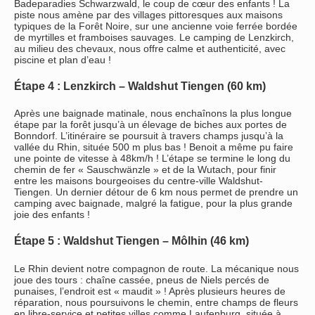
Badeparadies Schwarzwald, le coup de cœur des enfants ! La
piste nous amène par des villages pittoresques aux maisons
typiques de la Forêt Noire, sur une ancienne voie ferrée bordée
de myrtilles et framboises sauvages. Le camping de Lenzkirch,
au milieu des chevaux, nous offre calme et authenticité, avec
piscine et plan d’eau !
Étape 4 : Lenzkirch – Waldshut Tiengen (60 km)
Après une baignade matinale, nous enchaînons la plus longue
étape par la forêt jusqu’à un élevage de biches aux portes de
Bonndorf. L’itinéraire se poursuit à travers champs jusqu’à la
vallée du Rhin, située 500 m plus bas ! Benoit a même pu faire
une pointe de vitesse à 48km/h ! L’étape se termine le long du
chemin de fer « Sauschwänzle » et de la Wutach, pour finir
entre les maisons bourgeoises du centre-ville Waldshut-
Tiengen. Un dernier détour de 6 km nous permet de prendre un
camping avec baignade, malgré la fatigue, pour la plus grande
joie des enfants !
Étape 5 : Waldshut Tiengen – Môlhin (46 km)
Le Rhin devient notre compagnon de route. La mécanique nous
joue des tours : chaîne cassée, pneus de Niels percés de
punaises, l’endroit est « maudit » ! Après plusieurs heures de
réparation, nous poursuivons le chemin, entre champs de fleurs
en libre-service et petites villes comme Laufenburg, située à