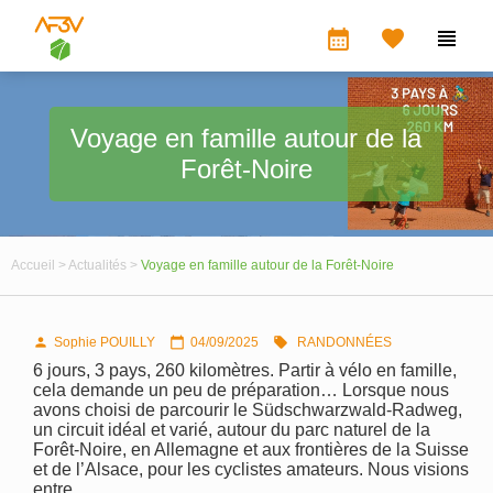
calendar_month


Voyage en famille autour de la
Forêt-Noire
Accueil >
Actualités >
Voyage en famille autour de la Forêt-Noire
Sophie POUILLY
04/09/2025
RANDONNÉES



6 jours, 3 pays, 260 kilomètres. Partir à vélo en famille,
cela demande un peu de préparation… Lorsque nous
avons choisi de parcourir le Südschwarzwald-Radweg,
un circuit idéal et varié, autour du parc naturel de la
Forêt-Noire, en Allemagne et aux frontières de la Suisse
et de l’Alsace, pour les cyclistes amateurs. Nous visions
entre…