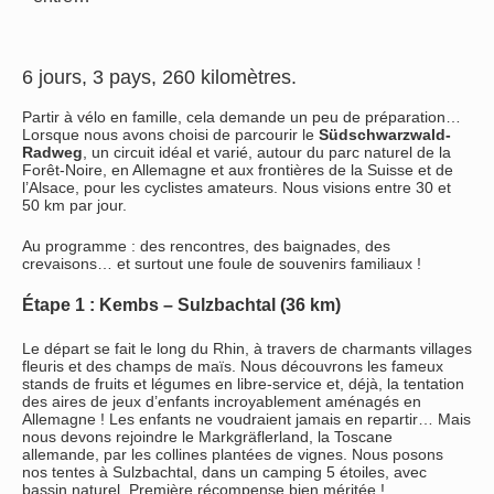
6 jours, 3 pays, 260 kilomètres.
Partir à vélo en famille, cela demande un peu de préparation…
Lorsque nous avons choisi de parcourir le
Südschwarzwald-
Radweg
, un circuit idéal et varié, autour du parc naturel de la
Forêt-Noire, en Allemagne et aux frontières de la Suisse et de
l’Alsace, pour les cyclistes amateurs. Nous visions entre 30 et
50 km par jour.
Au programme : des rencontres, des baignades, des
crevaisons… et surtout une foule de souvenirs familiaux !
Étape 1 : Kembs – Sulzbachtal (36 km)
Le départ se fait le long du Rhin, à travers de charmants villages
fleuris et des champs de maïs. Nous découvrons les fameux
stands de fruits et légumes en libre-service et, déjà, la tentation
des aires de jeux d’enfants incroyablement aménagés en
Allemagne ! Les enfants ne voudraient jamais en repartir… Mais
nous devons rejoindre le Markgräflerland, la Toscane
allemande, par les collines plantées de vignes. Nous posons
nos tentes à Sulzbachtal, dans un camping 5 étoiles, avec
bassin naturel. Première récompense bien méritée !