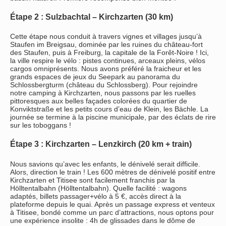
Étape 2 : Sulzbachtal – Kirchzarten (30 km)
Cette étape nous conduit à travers vignes et villages jusqu’à
Staufen im Breigsau, dominée par les ruines du château-fort
des Staufen, puis à Freiburg, la capitale de la Forêt-Noire ! Ici,
la ville respire le vélo : pistes continues, arceaux pleins, vélos
cargos omniprésents. Nous avons préféré la fraicheur et les
grands espaces de jeux du Seepark au panorama du
Schlossbergturm (château du Schlossberg). Pour rejoindre
notre camping à Kirchzarten, nous passons par les ruelles
pittoresques aux belles façades colorées du quartier de
Konviktstraße et les petits cours d’eau de Klein, les Bächle. La
journée se termine à la piscine municipale, par des éclats de rire
sur les toboggans !
Étape 3 : Kirchzarten – Lenzkirch (20 km + train)
Nous savions qu’avec les enfants, le dénivelé serait difficile.
Alors, direction le train ! Les 600 mètres de dénivelé positif entre
Kirchzarten et Titisee sont facilement franchis par la
Hölltentalbahn (Hölltentalbahn). Quelle facilité : wagons
adaptés, billets passager+vélo à 5 €, accès direct à la
plateforme depuis le quai. Après un passage express et venteux
à Titisee, bondé comme un parc d’attractions, nous optons pour
une expérience insolite : 4h de glissades dans le dôme de