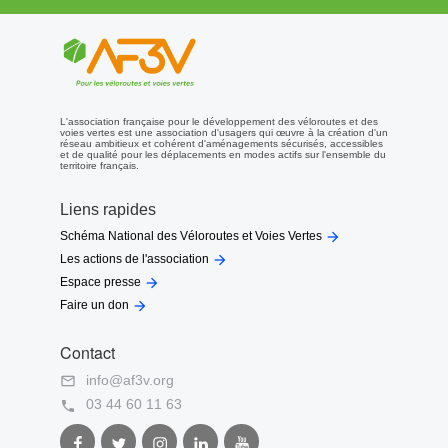
L'association française pour le développement des véloroutes et des
voies vertes est une association d'usagers qui œuvre à la création d'un
réseau ambitieux et cohérent d'aménagements sécurisés, accessibles
et de qualité pour les déplacements en modes actifs sur l'ensemble du
territoire français.
Liens rapides

Schéma National des Véloroutes et Voies Vertes

Les actions de l'association

Espace presse

Faire un don
Contact
info@af3v.org

03 44 60 11 63

Facebook
Twitter
Instagram
LinkedIn
Youtube