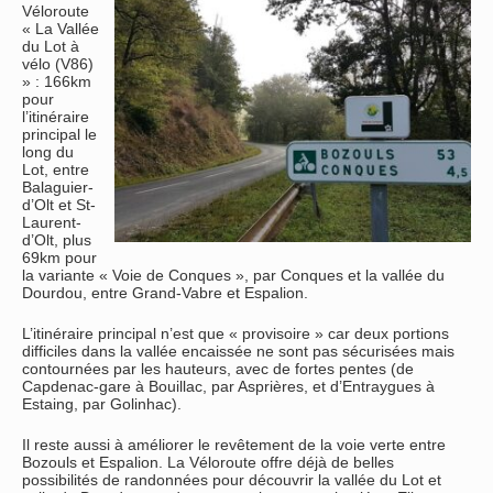
Véloroute
« La Vallée
du Lot à
vélo (V86)
» : 166km
pour
l’itinéraire
principal le
long du
Lot, entre
Balaguier-
d’Olt et St-
Laurent-
d’Olt, plus
69km pour
la variante « Voie de Conques », par Conques et la vallée du
Dourdou, entre Grand-Vabre et Espalion.
L’itinéraire principal n’est que « provisoire » car deux portions
difficiles dans la vallée encaissée ne sont pas sécurisées mais
contournées par les hauteurs, avec de fortes pentes (de
Capdenac-gare à Bouillac, par Asprières, et d’Entraygues à
Estaing, par Golinhac).
Il reste aussi à améliorer le revêtement de la voie verte entre
Bozouls et Espalion. La Véloroute offre déjà de belles
possibilités de randonnées pour découvrir la vallée du Lot et