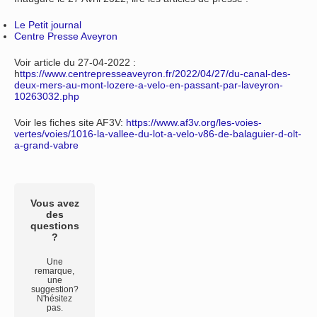
Le Petit journal
Centre Presse Aveyron
Voir article du 27-04-2022 :
h
ttps://www.centrepresseaveyron.fr/2022/04/27/du-canal-des-
deux-mers-au-mont-lozere-a-velo-en-passant-par-laveyron-
10263032.php
Voir les fiches site AF3V:
https://www.af3v.org/les-voies-
vertes/voies/1016-la-vallee-du-lot-a-velo-v86-de-balaguier-d-olt-
a-grand-vabre
Vous avez
des
questions
?
Une
remarque,
une
suggestion?
N'hésitez
pas.