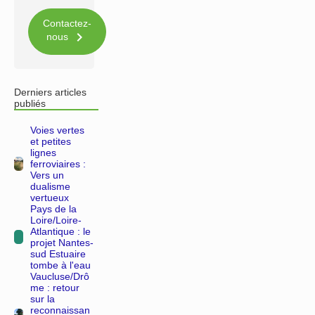
Contactez-

nous
Derniers articles
publiés
Voies vertes
et petites
lignes
ferroviaires :
Vers un
dualisme
vertueux
Pays de la
Loire/Loire-
Atlantique : le
projet Nantes-
sud Estuaire
tombe à l'eau
Vaucluse/Drô
me : retour
sur la
reconnaissan