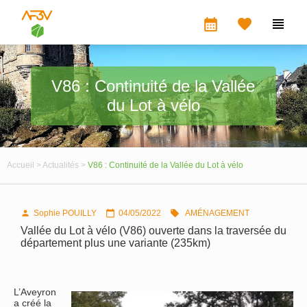
calendar_month


V86 : Continuité de la Vallée
du Lot à vélo
Accueil >
Actualités >
V86 : Continuité de la Vallée du Lot à vélo
Sophie POUILLY
04/05/2022
AMÉNAGEMENT



Vallée du Lot à vélo (V86) ouverte dans la traversée du
département plus une variante (235km)
L’Aveyron
a créé la