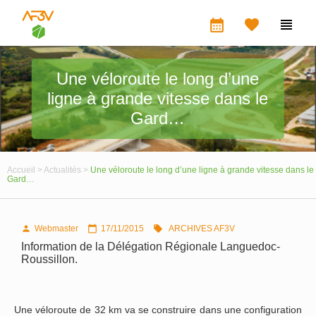
calendar_month


Une véloroute le long d’une
ligne à grande vitesse dans le
Gard…
Accueil >
Actualités >
Une véloroute le long d’une ligne à grande vitesse dans le
Gard…
Webmaster
17/11/2015
ARCHIVES AF3V



Information de la Délégation Régionale Languedoc-
Roussillon.
Une véloroute de 32 km va se construire dans une configuration