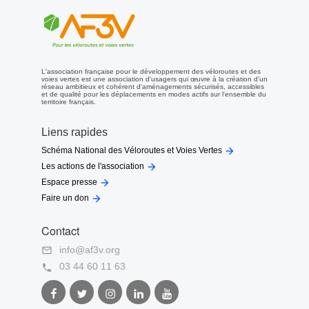
L'association française pour le développement des véloroutes et des
voies vertes est une association d'usagers qui œuvre à la création d'un
réseau ambitieux et cohérent d'aménagements sécurisés, accessibles
et de qualité pour les déplacements en modes actifs sur l'ensemble du
territoire français.
Liens rapides

Schéma National des Véloroutes et Voies Vertes

Les actions de l'association

Espace presse

Faire un don
Contact
info@af3v.org

03 44 60 11 63

Facebook
Twitter
Instagram
LinkedIn
Youtube
AF3V
AF3V
AF3V
AF3V
AF3V