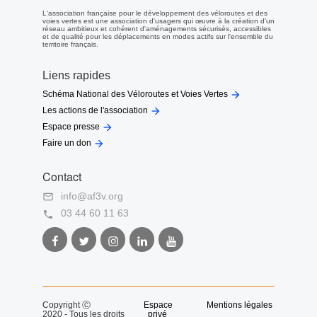
L'association française pour le développement des véloroutes et des
voies vertes est une association d'usagers qui œuvre à la création d'un
réseau ambitieux et cohérent d'aménagements sécurisés, accessibles
et de qualité pour les déplacements en modes actifs sur l'ensemble du
territoire français.
Liens rapides

Schéma National des Véloroutes et Voies Vertes

Les actions de l'association

Espace presse

Faire un don
Contact
info@af3v.org

03 44 60 11 63

Facebook
Twitter
Instagram
LinkedIn
Youtube
AF3V
AF3V
AF3V
AF3V
AF3V
Copyright Ⓒ
Espace
Mentions légales
2020 - Tous les droits
privé