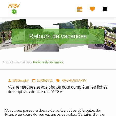
calendar_month


Retours de vacances
Accueil >
Actualités >
Retours de vacances
Webmaster
16/08/2011
ARCHIVES AF3V



Vos remarques et vos photos pour compléter les fiches
descriptives du site de l’AF3V.
Vous avez parcouru des voies vertes et des véloroutes de
France au cours de vos vacances estivales. Certains d’entre