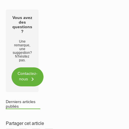
Vous avez
des
questions
?
Une
remarque,
une
suggestion?
N'hésitez
pas.
Contactez-

nous
Derniers articles
publiés
Partager cet article