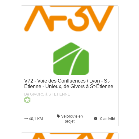
V72 - Voie des Confluences / Lyon - St-
Étienne - Unieux, de Givors à St-Étienne
De GIVORS à ST ETIENNE
Véloroute en

40,1 KM
0 activité


projet