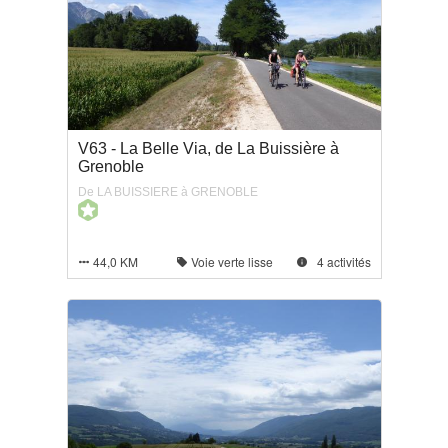
V63 - La Belle Via, de La Buissière à
Grenoble
De LA BUISSIERE à GRENOBLE
44,0 KM
Voie verte lisse
4 activités


