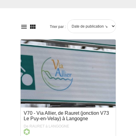


Trier par :
V70 - Via Allier, de Rauret (jonction V73
Le Puy-en-Velay) à Langogne
De RAURET à LANGOGNE