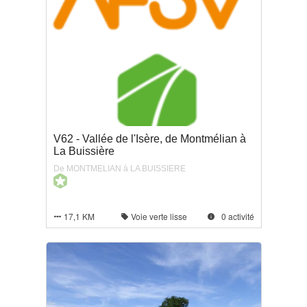
V62 - Vallée de l'Isère, de Montmélian à
La Buissière
De MONTMELIAN à LA BUISSIERE
17,1 KM
Voie verte lisse
0 activité


