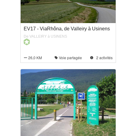
EV17 - ViaRhôna, de Valleiry à Usinens
De VALLEIRY à USINENS
26,0 KM
Voie partagée
2 activités


