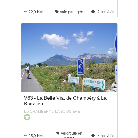
22,0 KM
Voie partagée
2 activités



V63 - La Belle Via, de Chambéry à La
Buissière
De CHAMBERY à LA BUISSIERE
Véloroute en

25,9 KM
4 activités


projet