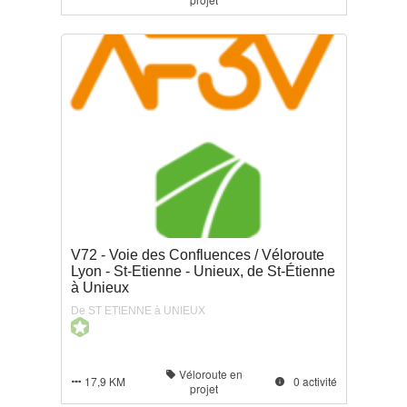
V72 - Voie des Confluences / Véloroute
Lyon - St-Etienne - Unieux, de St-Étienne
à Unieux
De ST ETIENNE à UNIEUX
Véloroute en

17,9 KM
0 activité


projet