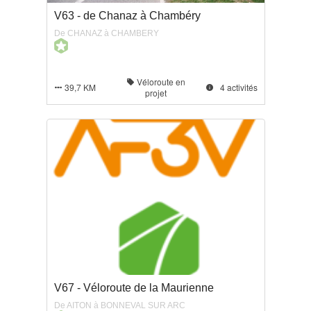
V63 - de Chanaz à Chambéry
De CHANAZ à CHAMBERY
Véloroute en

39,7 KM
4 activités


projet
V67 - Véloroute de la Maurienne
De AITON à BONNEVAL SUR ARC