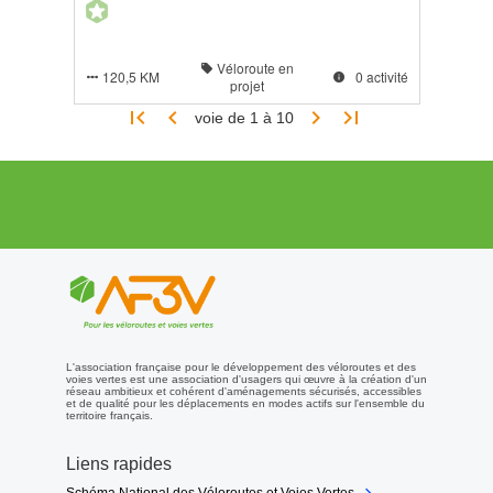
Véloroute en

120,5 KM
0 activité


projet




voie de 1 à 10
L'association française pour le développement des véloroutes et des
voies vertes est une association d'usagers qui œuvre à la création d'un
réseau ambitieux et cohérent d'aménagements sécurisés, accessibles
et de qualité pour les déplacements en modes actifs sur l'ensemble du
territoire français.
Liens rapides