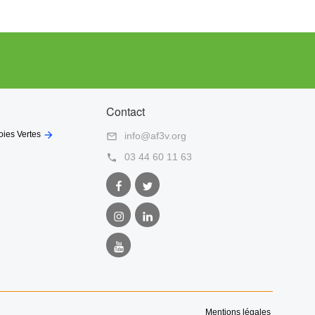
Contact

oies Vertes
info@af3v.org

03 44 60 11 63

Facebook
Twitter
AF3V
AF3V
Instagram
LinkedIn
AF3V
AF3V
Youtube
AF3V
Mentions légales