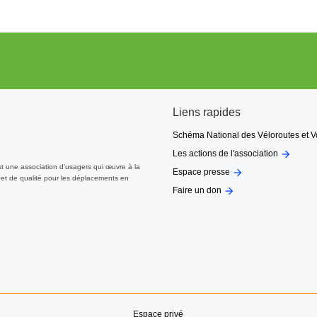
Liens rapides
Schéma National des Véloroutes et V

Les actions de l'association
st une association d'usagers qui œuvre à la

Espace presse
et de qualité pour les déplacements en

Faire un don
Espace privé