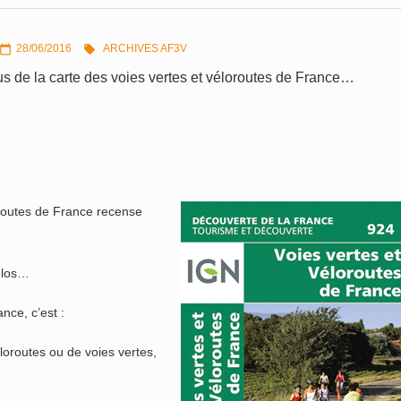
28/06/2016
ARCHIVES AF3V


s de la carte des voies vertes et véloroutes de France…
oroutes de France recense
élos…
nce, c’est :
loroutes ou de voies vertes,