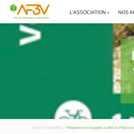
L’ASSOCIATION
NOS A
Accueil >
Actualités >
Préparez vos voyages à vélo en France po