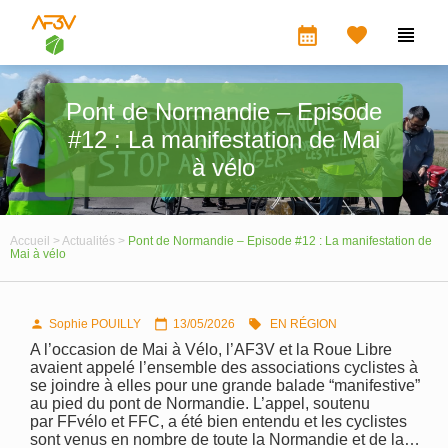
calendar_month


Pont de Normandie – Episode
#12 : La manifestation de Mai
à vélo
Accueil >
Actualités >
Pont de Normandie – Episode #12 : La manifestation de
Mai à vélo
Sophie POUILLY
13/05/2026
EN RÉGION



A l’occasion de Mai à Vélo, l’AF3V et la Roue Libre
avaient appelé l’ensemble des associations cyclistes à
se joindre à elles pour une grande balade “manifestive”
au pied du pont de Normandie. L’appel, soutenu
par FFvélo et FFC, a été bien entendu et les cyclistes
sont venus en nombre de toute la Normandie et de la…