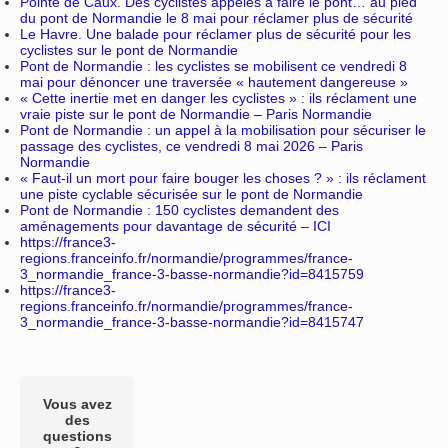
Pointe de Caux. Des cyclistes appelés à faire le pont… au pied
du pont de Normandie le 8 mai pour réclamer plus de sécurité
Le Havre. Une balade pour réclamer plus de sécurité pour les
cyclistes sur le pont de Normandie
Pont de Normandie : les cyclistes se mobilisent ce vendredi 8
mai pour dénoncer une traversée « hautement dangereuse »
« Cette inertie met en danger les cyclistes » : ils réclament une
vraie piste sur le pont de Normandie – Paris Normandie
Pont de Normandie : un appel à la mobilisation pour sécuriser le
passage des cyclistes, ce vendredi 8 mai 2026 – Paris
Normandie
« Faut-il un mort pour faire bouger les choses ? » : ils réclament
une piste cyclable sécurisée sur le pont de Normandie
Pont de Normandie : 150 cyclistes demandent des
aménagements pour davantage de sécurité – ICI
https://france3-
regions.franceinfo.fr/normandie/programmes/france-
3_normandie_france-3-basse-normandie?id=8415759
https://france3-
regions.franceinfo.fr/normandie/programmes/france-
3_normandie_france-3-basse-normandie?id=8415747
Vous avez
des
questions