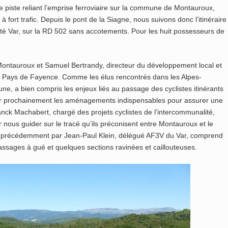
ne piste reliant l’emprise ferroviaire sur la commune de Montauroux,
à fort trafic. Depuis le pont de la Siagne, nous suivons donc l’itinéraire
té Var, sur la RD 502 sans accotements. Pour les huit possesseurs de
ontauroux et Samuel Bertrandy, directeur du développement local et
Pays de Fayence. Comme les élus rencontrés dans les Alpes-
e, a bien compris les enjeux liés au passage des cyclistes itinérants
iser prochainement les aménagements indispensables pour assurer une
anck Machabert, chargé des projets cyclistes de l’intercommunalité,
ous guider sur le tracé qu’ils préconisent entre Montauroux et le
esté précédemment par Jean-Paul Klein, délégué AF3V du Var, comprend
ssages à gué et quelques sections ravinées et caillouteuses.