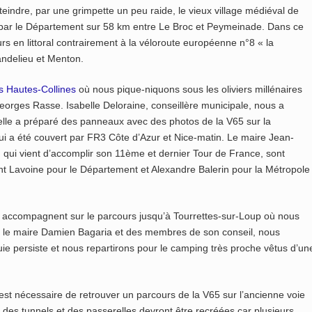
teindre, par une grimpette un peu raide, le vieux village médiéval de
 par le Département sur 58 km entre Le Broc et Peymeinade. Dans ce
s en littoral contrairement à la véloroute européenne n°8 « la
andelieu et Menton.
 Hautes-Collines
où nous pique-niquons sous les oliviers millénaires
 Georges Rasse. Isabelle Deloraine, conseillère municipale, nous a
 elle a préparé des panneaux avec des photos de la V65 sur la
i a été couvert par FR3 Côte d’Azur et Nice-matin. Le maire Jean-
 qui vient d’accomplir son 11ème et dernier Tour de France, sont
nt Lavoine pour le Département et Alexandre Balerin pour la Métropole
s accompagnent sur le parcours jusqu’à Tourrettes-sur-Loup où nous
où le maire Damien Bagaria et des membres de son conseil, nous
ie persiste et nous repartirons pour le camping très proche vêtus d’un
st nécessaire de retrouver un parcours de la V65 sur l’ancienne voie
 des tunnels et des passerelles devront être recréées car plusieurs