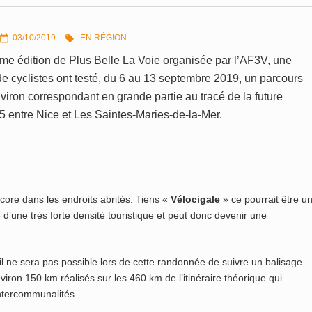
03/10/2019
EN RÉGION


me édition de Plus Belle La Voie organisée par l’AF3V, une
e cyclistes ont testé, du 6 au 13 septembre 2019, un parcours
iron correspondant en grande partie au tracé de la future
5 entre Nice et Les Saintes-Maries-de-la-Mer.
core dans les endroits abrités. Tiens «
Vélocigale
» ce pourrait être u
e d’une très forte densité touristique et peut donc devenir une
il ne sera pas possible lors de cette randonnée de suivre un balisage
iron 150 km réalisés sur les 460 km de l’itinéraire théorique qui
ntercommunalités.