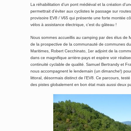
La réhabilitation d’un pont médiéval et la création d’u
permettrait d’éviter aux cyclistes le passage sur routes 
provisoire EV8 / V65 qui présente une forte montée cô
vélos à assistance électrique, c’est du gâteau !
Nous sommes accueillis au camping par des élus de M
de la prospective de la communauté de communes du 
Maritimes, Robert Cecchinato, 1er adjoint de la commun
dans ce magnifique arrière-pays et espère voir réal
continuité cyclable de qualité. Samuel Bertrandy et Fr
nous accompagnent le lendemain (un dimanche!) pour n
littoral, désormais distinct de l’EV8. Ce parcours, t
des pistes globalement en bon état mais aussi deux pa