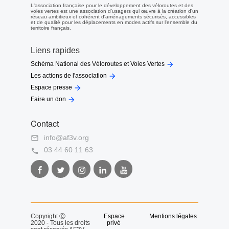
L'association française pour le développement des véloroutes et des
voies vertes est une association d'usagers qui œuvre à la création d'un
réseau ambitieux et cohérent d'aménagements sécurisés, accessibles
et de qualité pour les déplacements en modes actifs sur l'ensemble du
territoire français.
Liens rapides

Schéma National des Véloroutes et Voies Vertes

Les actions de l'association

Espace presse

Faire un don
Contact
info@af3v.org

03 44 60 11 63

Facebook
Twitter
Instagram
LinkedIn
Youtube
AF3V
AF3V
AF3V
AF3V
AF3V
Copyright Ⓒ
Espace
Mentions légales
2020 - Tous les droits
privé