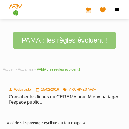
calendar_month


PAMA : les règles évoluent !
Accueil >
Actualités >
PAMA : les règles évoluent !
Webmaster
15/02/2016
ARCHIVES AF3V



Consulter les fiches du CEREMA pour Mieux partager
l’espace public…
» cédez-le-passage cycliste au feu rouge « …