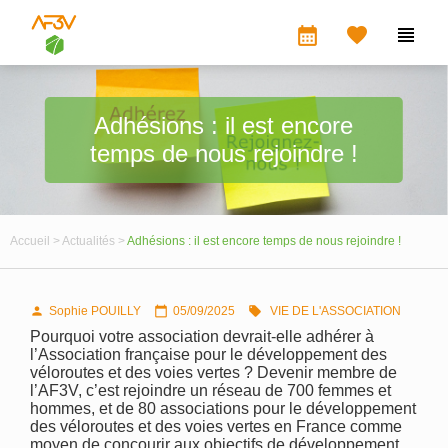
calendar_month


Adhésions : il est encore
temps de nous rejoindre !
Accueil >
Actualités >
Adhésions : il est encore temps de nous rejoindre !
Sophie POUILLY
05/09/2025
VIE DE L'ASSOCIATION



Pourquoi votre association devrait-elle adhérer à
l’Association française pour le développement des
véloroutes et des voies vertes ? Devenir membre de
l’AF3V, c’est rejoindre un réseau de 700 femmes et
hommes, et de 80 associations pour le développement
des véloroutes et des voies vertes en France comme
moyen de concourir aux objectifs de développement