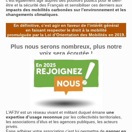
c’est également agir auprès des pouvoirs publics pour le bien-
être et la sécurité des Français et sensibiliser ces derniers aux
impacts des mobilités carbonées sur l’environnement et les
changements climatiques
.
En définitive, c’est agir en faveur de l’intérêt général
en faisant respecter le droit à la mobilité
promulguée par la Loi d’Orientation des Mobilités en 2019.
Plus nous serons nombreux, plus notre
voix sera écoutée !
L’AF3V est un réseau vivant et militant duquel émane
une
expertise d’usage reconnue
par les collectivités territoriales,
les associations d’élus et les agences publiques, les acteurs
privés.
Faire adhérer votre association c’est lui permettre de
gagner en