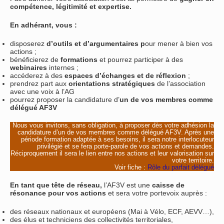
compétence, légitimité et expertise.
En adhérant, vous :
disposerez
d’outils et d’argumentaires p
our mener à bien vos
actions ;
bénéficierez de
formations
et pourrez participer à des
webinaires
internes ;
accéderez à des
espaces d’échanges et de réflexion
;
prendrez part aux
orientations stratégiques
de l’association
avec une voix à l’AG
pourrez proposer la candidature d’
un de vos membres comme
délégué AF3V
Nous vous invitons, sans obligation, à proposer dès votre adhésion la
candidature d’un de vos membres comme délégué AF3V. Après une
période formation adaptée à ses besoins, il sera notre interlocuteur
privilégié et se fera porte-parole de vos actions et demandes.
Réciproquement il sera le lien entre nos actions et leur valorisation sur
votre territoire.
Voir fiche :
Rôle du parfait délégué
En tant que tête de réseau,
l’AF3V est une
caisse de
résonance pour vos actions
et sera votre portevoix auprès :
des réseaux nationaux et européens (Mai à Vélo, ECF, AEVV…),
des élus et techniciens des collectivités territoriales,