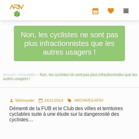
calendar_month


Non, les cyclistes ne sont pas
plus infractionnistes que les
autres usagers !
Accueil >
Actualités >
Non, les cyclistes ne sont pas plus infractionnistes que les
autres usagers !
Webmaster
24/11/2014
ARCHIVES AF3V



Démenti de la FUB et le Club des villes et territoires
cyclables suite à une étude sur la dangerosité des
cyclistes…