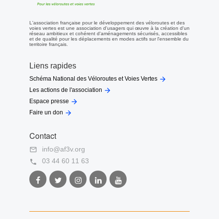
L'association française pour le développement des véloroutes et des
voies vertes est une association d'usagers qui œuvre à la création d'un
réseau ambitieux et cohérent d'aménagements sécurisés, accessibles
et de qualité pour les déplacements en modes actifs sur l'ensemble du
territoire français.
Liens rapides

Schéma National des Véloroutes et Voies Vertes

Les actions de l'association

Espace presse

Faire un don
Contact
info@af3v.org

03 44 60 11 63

Facebook
Twitter
Instagram
LinkedIn
Youtube
AF3V
AF3V
AF3V
AF3V
AF3V