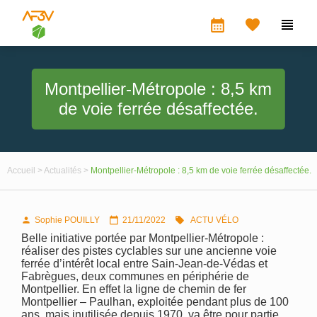
calendar_month


Montpellier-Métropole : 8,5 km
de voie ferrée désaffectée.
Accueil >
Actualités >
Montpellier-Métropole : 8,5 km de voie ferrée désaffectée.
Sophie POUILLY
21/11/2022
ACTU VÉLO



Belle initiative portée par Montpellier-Métropole :
réaliser des pistes cyclables sur une ancienne voie
ferrée d’intérêt local entre Sain-Jean-de-Védas et
Fabrègues, deux communes en périphérie de
Montpellier. En effet la ligne de chemin de fer
Montpellier – Paulhan, exploitée pendant plus de 100
ans, mais inutilisée depuis 1970, va être pour partie