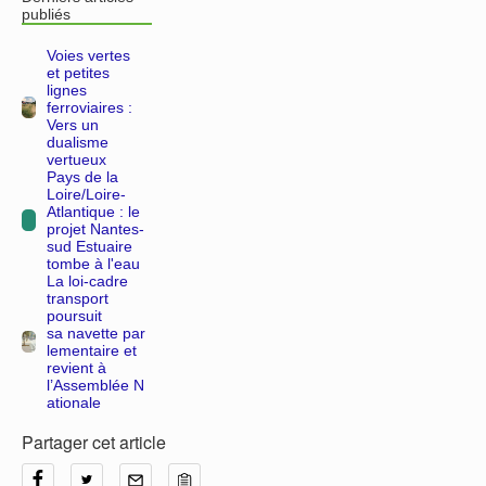
publiés
Voies vertes
et petites
lignes
ferroviaires :
Vers un
dualisme
vertueux
Pays de la
Loire/Loire-
Atlantique : le
projet Nantes-
sud Estuaire
tombe à l'eau
La loi-cadre
transport
poursuit
sa navette par
lementaire et
revient à
l’Assemblée N
ationale
Partager cet article