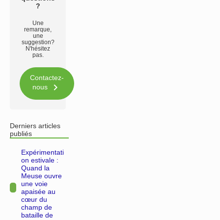
?
Une
remarque,
une
suggestion?
N'hésitez
pas.
Contactez-

nous
Derniers articles
publiés
Expérimentati
on estivale :
Quand la
Meuse ouvre
une voie
apaisée au
cœur du
champ de
bataille de