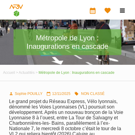
calendar_month


Métropole de Lyon :
Inaugurations en cascade
Accueil >
Actualités >
Métropole de Lyon : Inaugurations en cascade
Sophie POUILLY
12/11/2025
NON CLASSÉ



Le grand projet du Réseau Express, Vélo lyonnais,
dénommé les Voies Lyonnaises (VL) poursuit son
développement. Après un nouveau tronçon de la Voie
Lyonnaise 8 à l’ouest, entre La Tour de Salvagny et
Charbonnières-les- Bains, parallèlement à l’ex-
Nationale 7, le mercredi 8 octobre c’était le tour de la
VL2 qui reliera bientôt (2026) Caluire au…