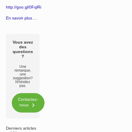
http://goo.gl/0FqlRi
En savoir plus….
Vous avez
des
questions
?
Une
remarque,
une
suggestion?
N'hésitez
pas.
Contactez-

nous
Derniers articles