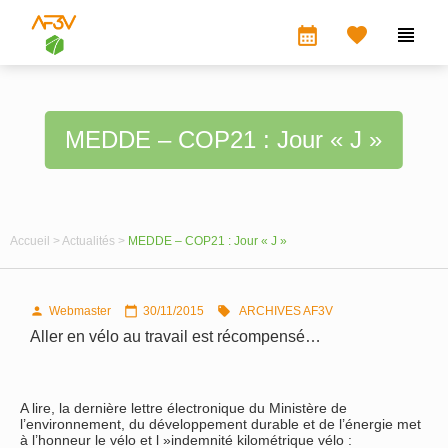
calendar_month


MEDDE – COP21 : Jour « J »
Accueil >
Actualités >
MEDDE – COP21 : Jour « J »
Webmaster
30/11/2015
ARCHIVES AF3V



Aller en vélo au travail est récompensé…
A lire, la dernière lettre électronique du Ministère de
l’environnement, du développement durable et de l’énergie met
à l’honneur le vélo et l »indemnité kilométrique vélo :