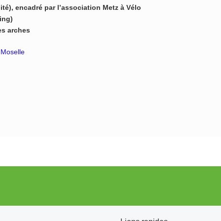
lité), encadré par l’association Metz à Vélo
ing)
es arches
Moselle