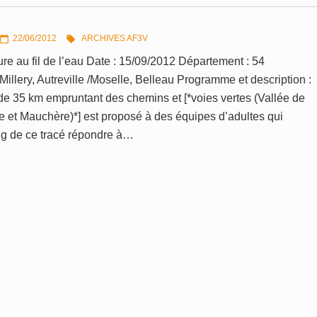
22/06/2012
ARCHIVES AF3V


re au fil de l’eau Date : 15/09/2012 Département : 54
llery, Autreville /Moselle, Belleau Programme et description :
e 35 km empruntant des chemins et [*voies vertes (Vallée de
le et Mauchère)*] est proposé à des équipes d’adultes qui
ng de ce tracé répondre à…