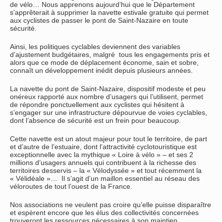
de vélo… Nous apprenons aujourd’hui que le Département
s’apprêterait à supprimer la navette estivale gratuite qui permet
aux cyclistes de passer le pont de Saint-Nazaire en toute
sécurité.
Ainsi, les politiques cyclables deviennent des variables
d’ajustement budgétaires, malgré tous les engagements pris et
alors que ce mode de déplacement économe, sain et sobre,
connaît un développement inédit depuis plusieurs années.
La navette du pont de Saint-Nazaire, dispositif modeste et peu
onéreux rapporté aux nombre d’usagers qui l’utilisent, permet
de répondre ponctuellement aux cyclistes qui hésitent à
s’engager sur une infrastructure dépourvue de voies cyclables,
dont l’absence de sécurité est un frein pour beaucoup.
Cette navette est un atout majeur pour tout le territoire, de part
et d’autre de l’estuaire, dont l’attractivité cyclotouristique est
exceptionnelle avec la mythique « Loire à vélo » – et ses 2
millions d’usagers annuels qui contribuent à la richesse des
territoires desservis – la « Vélodyssée » et tout récemment la
« Vélidéale »… Il s’agit d’un maillon essentiel au réseau des
véloroutes de tout l’ouest de la France.
Nos associations ne veulent pas croire qu’elle puisse disparaître
et espèrent encore que les élus des collectivités concernées
trouveront les ressources nécessaires à son maintien.