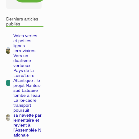
Derniers articles
publiés
Voies vertes
et petites
lignes
ferroviaires :
Vers un
dualisme
vertueux
Pays de la
Loire/Loire-
Atlantique : le
projet Nantes-
sud Estuaire
tombe à l'eau
La loi-cadre
transport
poursuit
sa navette par
lementaire et
revient à
l’Assemblée N
ationale