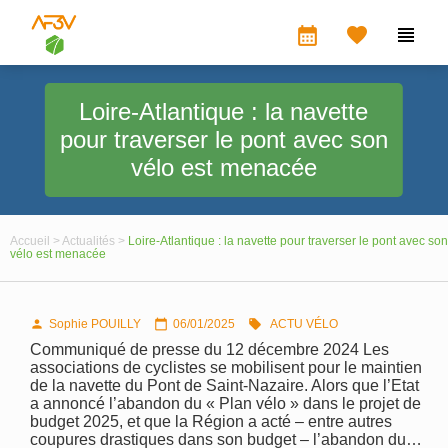
calendar_month


Loire-Atlantique : la navette
pour traverser le pont avec son
vélo est menacée
Accueil >
Actualités >
Loire-Atlantique : la navette pour traverser le pont avec son
vélo est menacée
Sophie POUILLY
06/01/2025
ACTU VÉLO



Communiqué de presse du 12 décembre 2024 Les
associations de cyclistes se mobilisent pour le maintien
de la navette du Pont de Saint-Nazaire. Alors que l’Etat
a annoncé l’abandon du « Plan vélo » dans le projet de
budget 2025, et que la Région a acté – entre autres
coupures drastiques dans son budget – l’abandon du…