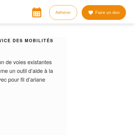
calendar_month
Adhérer
Faire un don

VICE DES MOBILITÉS
ion de voies existantes
e un outil d’aide à la
ec pour fil d’ariane