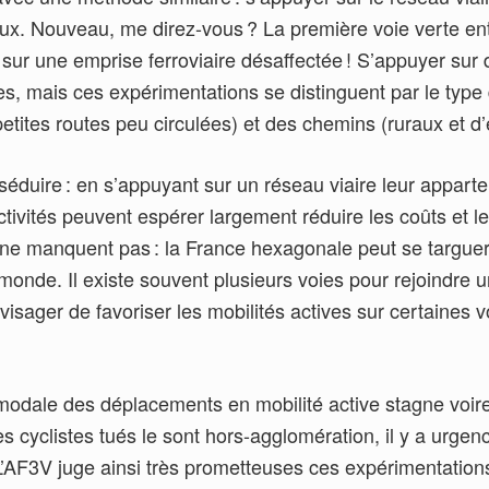
. Nouveau, me direz-vous ? La première voie verte ent
ur une emprise ferroviaire désaffectée ! S’appuyer sur du 
, mais ces expérimentations se distinguent par le type de
petites routes peu circulées) et des chemins (ruraux et 
séduire : en s’appuyant sur un réseau viaire leur apparte
lectivités peuvent espérer largement réduire les coûts et 
 ne manquent pas : la France hexagonale peut se targuer
 monde. Il existe souvent plusieurs voies pour rejoindr
visager de favoriser les mobilités actives sur certaines v
 modale des déplacements en mobilité active stagne voire
es cyclistes tués le sont hors-agglomération, il y a urge
F3V juge ainsi très prometteuses ces expérimentations p