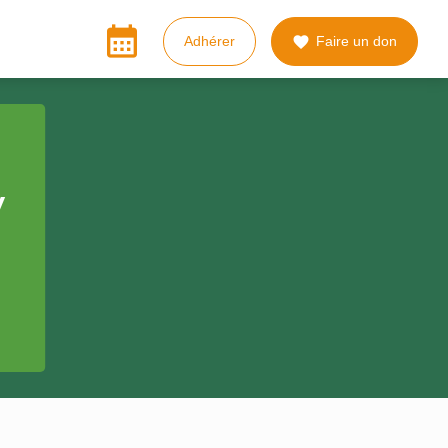
calendar_month
Adhérer
Faire un don

V