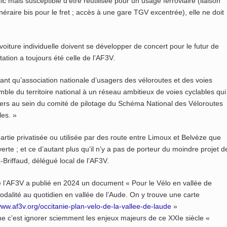
c mais susceptible d’être réutilisée pour un usage ferroviaire (liaison
néraire bis pour le fret ; accès à une gare TGV excentrée), elle ne doit
la voiture individuelle doivent se développer de concert pour le futur de
ation a toujours été celle de l’AF3V.
ant qu’association nationale d’usagers des véloroutes et des voies
ble du territoire national à un réseau ambitieux de voies cyclables qui
 usagers au sein du comité de pilotage du Schéma National des Véloroutes
les. »
partie privatisée ou utilisée par des route entre Limoux et Belvèze que
erte ; et ce d’autant plus qu’il n’y a pas de porteur du moindre projet d
-Briffaud, délégué local de l’AF3V.
de l’AF3V a publié en 2024 un document « Pour le Vélo en vallée de
rmodalité au quotidien en vallée de l’Aude. On y trouve une carte
ww.af3v.org/occitanie-plan-velo-de-la-vallee-de-laude
»
nne c’est ignorer sciemment les enjeux majeurs de ce XXIe siècle «