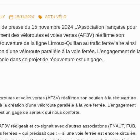
LLY
15/11/2024
ACTU VÉLO


e presse du 15 novembre 2024 L’Association française pour
ent des véloroutes et voies vertes (AF3V) réaffirme son
éouverture de la ligne Limoux-Quillan au trafic ferroviaire ainsi
ion d’une véloroute parallèle à la voie ferrée. L’engagement de l
anie dans ce projet de réouverture est un gage…
oroutes et voies vertes (AF3V) réaffirme son soutien à la réouverture
u’à la création d’une véloroute parallèle à la voie ferrée. L’engagement
est un gage de sérieux qui nous conforte.
’AF3V rédigeait et co-signait avec d’autres associations (FNAUT, FUB,
errées » qui précisait que : « si une voie ferrée est encore circulée,