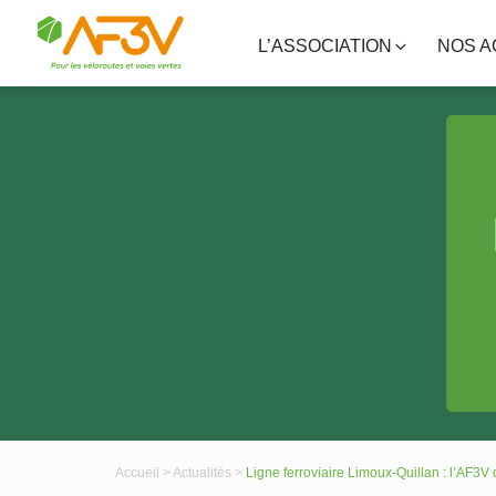
L’ASSOCIATION
NOS A
Accueil >
Actualités >
Ligne ferroviaire Limoux-Quillan : l’AF3V d