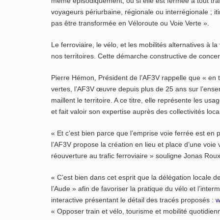
même épisodiquement, ou si elle est fermée à tout trafi
voyageurs périurbaine, régionale ou interrégionale ; iti
pas être transformée en Véloroute ou Voie Verte ».
Le ferroviaire, le vélo, et les mobilités alternatives à 
nos territoires. Cette démarche constructive de concert
Pierre Hémon, Président de l’AF3V rappelle que « en t
vertes, l’AF3V œuvre depuis plus de 25 ans sur l’ensem
maillent le territoire. A ce titre, elle représente les
et fait valoir son expertise auprès des collectivités loca
« Et c’est bien parce que l’emprise voie ferrée est en 
l’AF3V propose la création en lieu et place d’une voie v
réouverture au trafic ferroviaire » souligne Jonas Roux
« C’est bien dans cet esprit que la délégation locale 
l’Aude » afin de favoriser la pratique du vélo et l’inte
interactive présentant le détail des tracés proposés :
w
« Opposer train et vélo, tourisme et mobilité quotidie