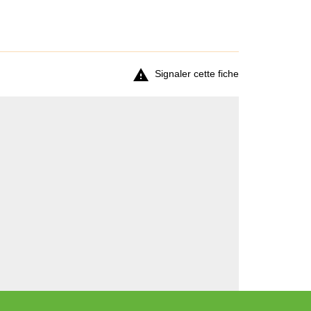
ort : points d'eau, toilettes, abris,....),

Signaler cette fiche
 et lignes desservies)