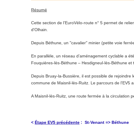
Résumé
Cette section de l'EuroVélo-route n° 5 permet de reli
d'Olhain.
Depuis Béthune, un "cavalier" minier (petite voie ferré
En parallèle, un réseau d’aménagement cyclable a été 
Fouquières-lès-Béthune – Hesdigneul-lès-Béthune et 
Depuis Bruay-la-Bussière, il est possible de rejoindre 
commune de Maisnil-lès-Ruitz. Le parcours de l'EV5 a 
A Maisnil-lès-Ruitz, une route fermée à la circulation p
<
Étape EV5 précédente
: St-Venant => Béthune