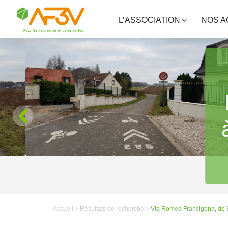
L’ASSOCIATION
NOS A
Accueil >
Résultats de recherche >
Via Romea Francigena, de B