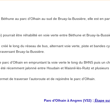
er Béthune au parc d’Olhain au sud de Bruay-la-Bussière, elle est en pa
e) pourrait être réhabilité en voie verte entre Béthune et Bruay-la-Bussi
créé le long du réseau de bus, alternant voie verte, piste et bandes 
traversant Bruay-la-Bussière.
le parc d’Olhain en empruntant la voie verte le long du BHNS puis un che
été récemment jalonné entre Houdain et Maisnil-lès-Ruitz et plusieurs
ermet de traverser l’autoroute et de rejoindre le parc d’Olhain.
Parc d'Olhain à Angres (V32) :
Étape su