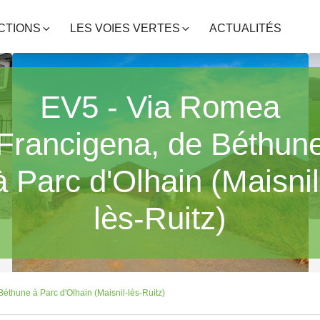
CTIONS
LES VOIES VERTES
ACTUALITÉS
EV5 - Via Romea
Francigena, de Béthun
à Parc d'Olhain (Maisnil
lès-Ruitz)
éthune à Parc d'Olhain (Maisnil-lès-Ruitz)