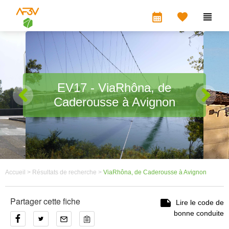
calendar_month


EV17 - ViaRhôna, de
Caderousse à Avignon
Accueil >
Résultats de recherche >
ViaRhôna, de Caderousse à Avignon
Partager cette fiche

Lire le code de
bonne conduite