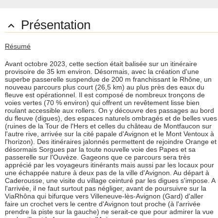
Présentation

Résumé
Avant octobre 2023, cette section était balisée sur un itinéraire
provisoire de 35 km environ. Désormais, avec la création d'une
superbe passerelle suspendue de 200 m franchissant le Rhône, un
nouveau parcours plus court (26,5 km) au plus près des eaux du
fleuve est opérationnel. Il est composé de nombreux tronçons de
voies vertes (70 % environ) qui offrent un revêtement lisse bien
roulant accessible aux rollers. On y découvre des passages au bord
du fleuve (digues), des espaces naturels ombragés et de belles vues
(ruines de la Tour de l'Hers et celles du château de Montfaucon sur
l'autre rive, arrivée sur la cité papale d'Avignon et le Mont Ventoux à
l'horizon). Des itinéraires jalonnés permettent de rejoindre Orange et
désormais Sorgues par la toute nouvelle voie des Papes et sa
passerelle sur l'Ouvèze. Gageons que ce parcours sera très
apprécié par les voyageurs itinérants mais aussi par les locaux pour
une échappée nature à deux pas de la ville d'Avignon. Au départ à
Caderousse, une visite du village ceinturé par les digues s'impose. A
l'arrivée, il ne faut surtout pas négliger, avant de poursuivre sur la
ViaRhôna qui bifurque vers Villeneuve-lès-Avignon (Gard) d'aller
faire un crochet vers le centre d'Avignon tout proche (à l'arrivée
prendre la piste sur la gauche) ne serait-ce que pour admirer la vue