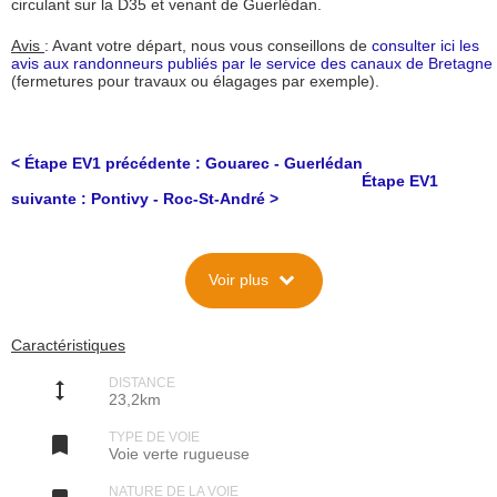
circulant sur la D35 et venant de Guerlédan.
Avis
: Avant votre départ, nous vous conseillons de
consulter ici les
avis aux randonneurs publiés par le service des canaux de Bretagne
(fermetures pour travaux ou élagages par exemple).
< Étape EV1 précédente : Gouarec - Guerlédan
Étape EV1
suivante : Pontivy - Roc-St-André >
Description
expand_more
Voir plus
Situation
Cette section de la Vélodyssée (EV1) relie Guerlédan (nouvelle
commune, ex Mûr-de-Bretagne) à Pontivy. Elle emprunte en majeure
Caractéristiques
partie le canal de Nantes à Brest, qui suit la vallée du Blavet jusque
Pontivy.
DISTANCE
height
C'est aussi une section de la V8 (St-Brieuc - Lorient) de la Région
23,2km
Bretagne.
TYPE DE VOIE

Parcours et caractéristiques techniques
Voie verte rugueuse
NATURE DE LA VOIE
De Guerléan (Mûr-de-Bretagne), l'itinéraire emprunte d'abord une