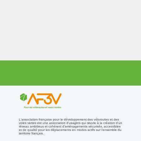
Méen-le-Grand
> Depuis Pontivy
Vers l'est, vous pourrez bien entendu continuer sur l'EV1 par le
Canal de Nantes à Brest de Pontivy au Roc-St-André, passant par
Rohan et Josselin
Vers le sud, vous pouvez poursuivre sur la V8 le long du Blavet, en
direction de Baud, Hennebont et Lorient.
Voir le descriptif de la V8,
de Pontivy à Pont-Augan
Dernière mise à jour
: 21 juillet 2022
© AF3V - Tous droits réservés. Reproduction interdite sans
autorisation
L'association française pour le développement des véloroutes et des
voies vertes est une association d'usagers qui œuvre à la création d'un
réseau ambitieux et cohérent d'aménagements sécurisés, accessibles
et de qualité pour les déplacements en modes actifs sur l'ensemble du
territoire français.