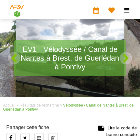
calendar_month


EV1 - Vélodyssée / Canal de
Nantes à Brest, de Guerlédan
à Pontivy
Accueil >
Résultats de recherche >
Vélodyssée / Canal de Nantes à Brest, de
Guerlédan à Pontivy
Partager cette fiche

Lire le code de
bonne conduite