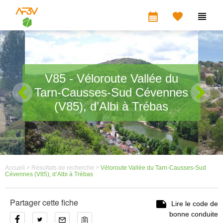
calendar_month


V85 - Véloroute Vallée du
Tarn-Causses-Sud Cévennes
(V85), d’Albi à Trébas
Accueil >
Résultats de recherche >
Véloroute Vallée du Tarn-Causses-Sud
Cévennes (V85), d’Albi à Trébas
Partager cette fiche

Lire le code de
bonne conduite