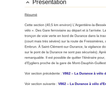
Présentation

Résumé
Cette section (40,5 km environ)
L'Argentière-la-Bessé
vélo ». Des Gare ferroviaire au départ et à l'arrivée.
tronçon de voie verte en bord de Durance dans la traver
(court mais très sévère) sur la route de Freissinières
Embrun. Á Saint-Clément-sur-Durance, la vigilance doi
sur le pont de la Durance ne sont pas sécurisés). Aprè
remarquable. Il est possible de quitter l'itinéraire pour
d'Eygliers proche de la gare de Mont-Dauphin-Guillestre
Voir section précédente :
V862 – La Durance à vélo 
Voir section suivante :
V862 – La Durance à vélo d'
Description
Situation
: