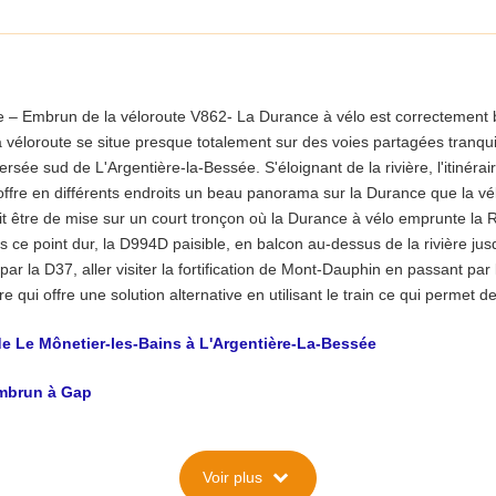
e – Embrun de la véloroute V862- La Durance à vélo est correctement ba
 La véloroute se situe presque totalement sur des voies partagées tranqu
sée sud de L'Argentière-la-Bessée. S'éloignant de la rivière, l'itinérai
, offre en différents endroits un beau panorama sur la Durance que la vé
t être de mise sur un court tronçon où la Durance à vélo emprunte la R
s ce point dur, la D994D paisible, en balcon au-dessus de la rivière j
, par la D37, aller visiter la fortification de Mont-Dauphin en passant par 
 qui offre une solution alternative en utilisant le train ce qui permet 
de Le Mônetier-les-Bains à L'Argentière-La-Bessée
Embrun à Gap
expand_more
Voir plus