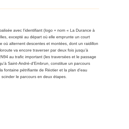
lisée avec l'identifiant (logo + nom « La Durance à
illes, excepté au départ où elle emprunte un court
re où alternent descentes et montées, dont un raidillon
loroute va encore traverser par deux fois jusqu'à
N94 au trafic important (les traversées et le passage
usqu'à Saint-André-d'Embrun, constitue un parcours
la fontaine pétrifiante de Réotier et la plan d'eau
de scinder le parcours en deux étapes.