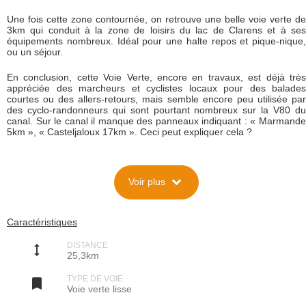
Une fois cette zone contournée, on retrouve une belle voie verte de
3km qui conduit à la zone de loisirs du lac de Clarens et à ses
équipements nombreux. Idéal pour une halte repos et pique-nique,
ou un séjour.
En conclusion, cette Voie Verte, encore en travaux, est déjà très
appréciée des marcheurs et cyclistes locaux pour des balades
courtes ou des allers-retours, mais semble encore peu utilisée par
des cyclo-randonneurs qui sont pourtant nombreux sur la V80 du
canal. Sur le canal il manque des panneaux indiquant : « Marmande
5km », « Casteljaloux 17km ». Ceci peut expliquer cela ?
Description
expand_more
Voir plus
Historique : une transversale créée en trois étapes
Cette voie verte est aménagée sur les emprises de l'ancienne ligne
ferroviaire de Marmande à Mont-de-Marsan, dont la partie jusqu'à
Casteljaloux était circulée par des trains de bois jusqu'à l'aube des
Caractéristiques
années 2010. La ligne a été rachetée par les intercommunalités
locales en 2017, pour réalisation d'une voie verte permettant de
DISTANCE
relier la sous-préfecture à la ville thermale, à l'aune de l'arrivée d'un
height
25,3km
Center Parcs, ouvert en 2022.
La partie sud, de Bouglon (MGB n°9) à Casteljaloux, 11,2km sans
TYPE DE VOIE
ouvrage d'art à rénover, a été réalisée et inaugurée durant l'été

Voie verte lisse
2022.
La partie centrale, de Montpouillan (MGB n°3) -à 300m du canal- à