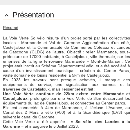
Présentation

Résumé
La Voie Verte So vélo résulte d’un projet porté par les collectivités
locales : Marmande et Val de Garonne Agglomération d’un côté,
Casteljaloux et la Communauté de Communes Coteaux et Landes
de Gascogne (CLDG) de l’autre. Objectif : relier Marmande, sous-
préfecture de 17000 habitants, à Casteljaloux, ville thermale, sur les
emprises de la ligne ferroviaire Marmande – Mont-de-Marsan. Ce
projet était inscrit au Schéma Départemental vélo, et a été accéléré à
cause d’un investissement touristique : création du Center Parcs,
vaste domaine de loisirs résidentiel à 5km de Casteljaloux.
En 2023 les travaux sont presque achevés, il manque des
équipements de service, une signalisation aux normes, et la
traversée de Casteljaloux, mais l’essentiel est fait :
Une Voie Verte continue de 22km existe entre Marmande et
Casteljaloux
, prolongée par une Voie Verte de 3km desservant les
équipements du lac de Casteljaloux, et connectée au Center parcs.
Elle est connectée à 4km de Marmande, à l’écluse L’Avance, au
Canal des 2 Mers à vélo (V80) et à la Scandibérique (EV3) qui
suivent le canal de Garonne.
Cette Voie Verte a été appelée :
« So vélo, des Landes à l
Garonne »
et inaugurée le 5 Juillet 2023.