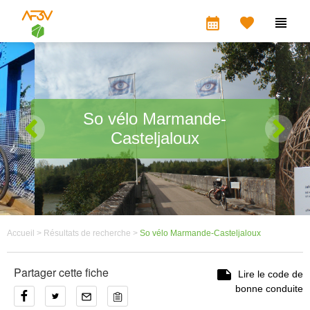
calendar_month


So vélo Marmande-
Casteljaloux
Accueil >
Résultats de recherche >
So vélo Marmande-Casteljaloux
Partager cette fiche

Lire le code de
bonne conduite