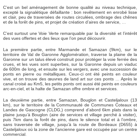
C’est un bel aménagement de bonne qualité au niveau technique,
excepté la signalétique défaillante : bon revêtement en enrobé lisse
et clair, peu de traversées de routes circulées, ombrage des chênes
et de la forêt de pins, et projet de création d’aires de service, …
C’est surtout une Voie Verte remarquable par la diversité et l’intérêt
des vues offertes et des lieux que l’on peut découvrir.
La première partie, entre Marmande et Samazan (9km), sur le
territoire de Val de Garonne Agglomération, traverse la plaine de la
Garonne sur un talus élevé construit pour protéger la voie ferrée des
crues, et les vues sont superbes, sur la Garonne depuis un viaduc
de 600m de long, et ensuite sur les vergers, avec une succession de
ponts en pierre ou métalliques. Ceux-ci ont été peints en couleur
vive, et on trouve des œuvres de land art sur ces ponts … Après le
canal croisé au Km5, les petits ponts ont aussi été peints en couleurs
arc-en-ciel, et la halte de Samazan offre ombre et services.
La deuxième partie, entre Samazan, Bouglon et Casteljaloux (13
km), sur le territoire de la Communauté de Communes Coteaux et
Landes de Gascogne (CLDG,) comprend d’abord 6km plats dans la
plaine jusqu’à Bouglon (aire de services et village perché à visiter),
puis 7km dans la forêt de pins, dans le silence total et à l’ombre,
sans traversée de village, jusqu’à la route de Bordeaux (D655) à
Casteljaloux où la zone de l’ancienne gare est occupée par un centre
commercial.