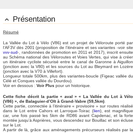
Présentation

Résumé
La Vallée du Lot à Vélo (V86) est un projet de Véloroute porté par
l’AF3V dès 2001 (proposition de l’itinéraire et ses variantes -voir site
vvv-sud
-, randonnées de promotion en 2011 et 2017), inscrit ensuite
au Schéma national des Véloroutes et Voies Vertes, qui vise à créer
un itinéraire cycliste sécurisé entre le canal de Garonne à Aiguillon
(jonction avec la V80) et les sources du Lot au Bleymard en Lozère
(jonction avec la V70 à Villefort).
Longueur totale 500km, plus des variantes-boucle (Figeac vallée du
Célé et Conques vallée du Dourdou).
Voir en dessous :
Voir Plus
pour un historique.
Cette fiche décrit la partie « aval » « La Vallée du Lot à Vélo
(V86) », de Balaguier-d’Olt à Grand-Vabre (59,5km)
.
Cette partie, connectée à l’itinéraire « provisoire » sur routes réalisé
dans le Lot entre Cahors et Larroque-Toirac (
lien
), est magnifiqu
car, une fois passé les 5km de RD86 avant Capdenac, et la forte
montée jusqu’à Asprières, vous descendez sur Bouillac et son écluse
sur le Lot.
A partir de là, grâce aux aménagements précurseurs réalisés par la