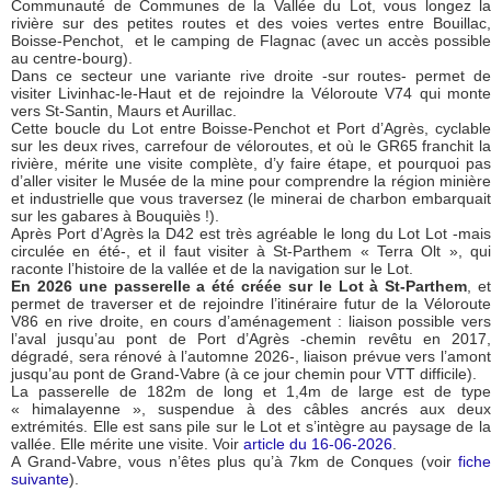
Communauté de Communes de la Vallée du Lot, vous longez la
rivière sur des petites routes et des voies vertes entre Bouillac,
Boisse-Penchot, et le camping de Flagnac (avec un accès possible
au centre-bourg).
Dans ce secteur une variante rive droite -sur routes- permet de
visiter Livinhac-le-Haut et de rejoindre la Véloroute V74 qui monte
vers St-Santin, Maurs et Aurillac.
Cette boucle du Lot entre Boisse-Penchot et Port d’Agrès, cyclable
sur les deux rives, carrefour de véloroutes, et où le GR65 franchit la
rivière, mérite une visite complète, d’y faire étape, et pourquoi pas
d’aller visiter le Musée de la mine pour comprendre la région minière
et industrielle que vous traversez (le minerai de charbon embarquait
sur les gabares à Bouquiès !).
Après Port d’Agrès la D42 est très agréable le long du Lot Lot -mais
circulée en été-, et il faut visiter à St-Parthem « Terra Olt », qui
raconte l’histoire de la vallée et de la navigation sur le Lot.
En 2026 une passerelle a été créée sur le Lot à St-Parthem
, e
permet de traverser et de rejoindre l’itinéraire futur de la Véloroute
V86 en rive droite, en cours d’aménagement : liaison possible vers
l’aval jusqu’au pont de Port d’Agrès -chemin revêtu en 2017,
dégradé, sera rénové à l’automne 2026-, liaison prévue vers l’amont
jusqu’au pont de Grand-Vabre (à ce jour chemin pour VTT difficile).
La passerelle de 182m de long et 1,4m de large est de type
« himalayenne », suspendue à des câbles ancrés aux deux
extrémités. Elle est sans pile sur le Lot et s’intègre au paysage de la
vallée. Elle mérite une visite. Voir
article du 16-06-2026
.
A Grand-Vabre, vous n’êtes plus qu’à 7km de Conques (voir
fiche
suivante
).