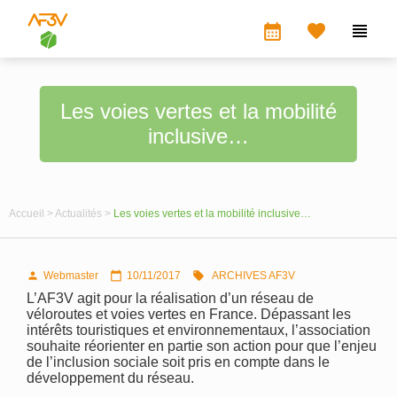
calendar_month


Les voies vertes et la mobilité
inclusive…
Accueil >
Actualités >
Les voies vertes et la mobilité inclusive…
Webmaster
10/11/2017
ARCHIVES AF3V



L’AF3V agit pour la réalisation d’un réseau de
véloroutes et voies vertes en France. Dépassant les
intérêts touristiques et environnementaux, l’association
souhaite réorienter en partie son action pour que l’enjeu
de l’inclusion sociale soit pris en compte dans le
développement du réseau.