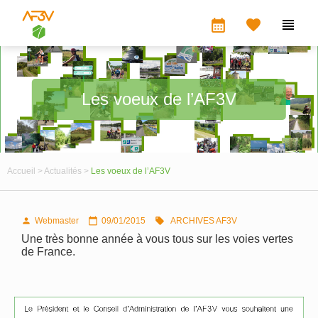
calendar_month


Les voeux de l’AF3V
Accueil >
Actualités >
Les voeux de l’AF3V
Webmaster
09/01/2015
ARCHIVES AF3V



Une très bonne année à vous tous sur les voies vertes
de France.