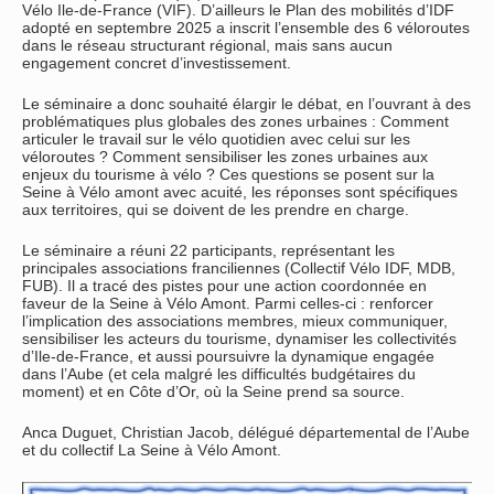
Vélo Ile-de-France (VIF). D’ailleurs le Plan des mobilités d’IDF
adopté en septembre 2025 a inscrit l’ensemble des 6 véloroutes
dans le réseau structurant régional, mais sans aucun
engagement concret d’investissement.
Le séminaire a donc souhaité élargir le débat, en l’ouvrant à des
problématiques plus globales des zones urbaines : Comment
articuler le travail sur le vélo quotidien avec celui sur les
véloroutes ? Comment sensibiliser les zones urbaines aux
enjeux du tourisme à vélo ? Ces questions se posent sur la
Seine à Vélo amont avec acuité, les réponses sont spécifiques
aux territoires, qui se doivent de les prendre en charge.
Le séminaire a réuni 22 participants, représentant les
principales associations franciliennes (Collectif Vélo IDF, MDB,
FUB). Il a tracé des pistes pour une action coordonnée en
faveur de la Seine à Vélo Amont. Parmi celles-ci : renforcer
l’implication des associations membres, mieux communiquer,
sensibiliser les acteurs du tourisme, dynamiser les collectivités
d’Ile-de-France, et aussi poursuivre la dynamique engagée
dans l’Aube (et cela malgré les difficultés budgétaires du
moment) et en Côte d’Or, où la Seine prend sa source.
Anca Duguet, Christian Jacob, délégué départemental de l’Aube
et du collectif La Seine à Vélo Amont.