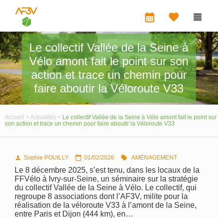
calendar_month


Le collectif Vallée de la Seine à
Vélo amont fait le point sur son
action et trace un chemin pour
faire aboutir la Véloroute V33
Accueil >
Actualités >
Le collectif Vallée de la Seine à Vélo amont fait le point sur
son action et trace un chemin pour faire aboutir la Véloroute V33
Sophie POUILLY
01/02/2026
AMÉNAGEMENT



Le 8 décembre 2025, s’est tenu, dans les locaux de la
FFVélo à Ivry-sur-Seine, un séminaire sur la stratégie
du collectif Vallée de la Seine à Vélo. Le collectif, qui
regroupe 8 associations dont l’AF3V, milite pour la
réalisation de la véloroute V33 à l’amont de la Seine,
entre Paris et Dijon (444 km), en…