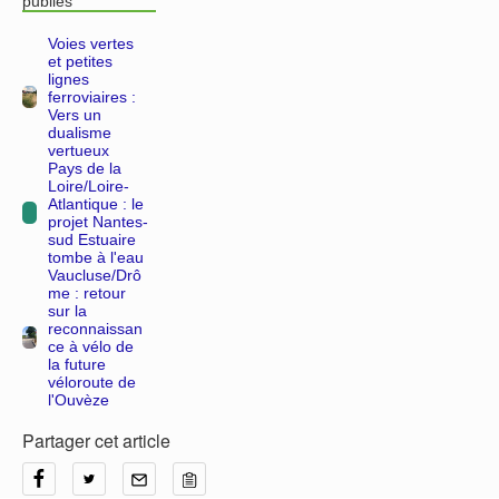
publiés
Voies vertes
et petites
lignes
ferroviaires :
Vers un
dualisme
vertueux
Pays de la
Loire/Loire-
Atlantique : le
projet Nantes-
sud Estuaire
tombe à l'eau
Vaucluse/Drô
me : retour
sur la
reconnaissan
ce à vélo de
la future
véloroute de
l'Ouvèze
Partager cet article