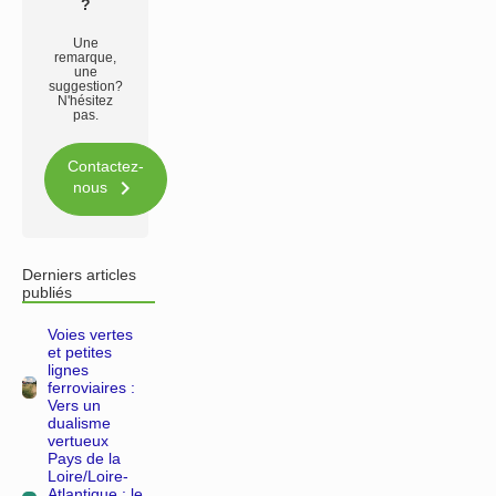
?
Une
remarque,
une
suggestion?
N'hésitez
pas.
Contactez-

nous
Derniers articles
publiés
Voies vertes
et petites
lignes
ferroviaires :
Vers un
dualisme
vertueux
Pays de la
Loire/Loire-
Atlantique : le