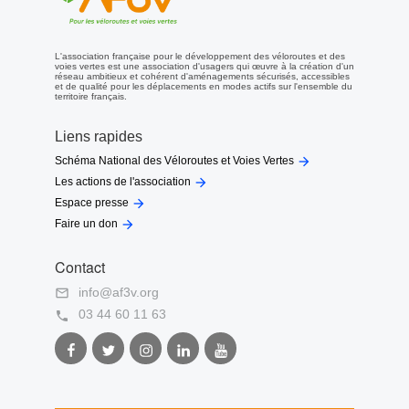
L'association française pour le développement des véloroutes et des
voies vertes est une association d'usagers qui œuvre à la création d'un
réseau ambitieux et cohérent d'aménagements sécurisés, accessibles
et de qualité pour les déplacements en modes actifs sur l'ensemble du
territoire français.
Liens rapides

Schéma National des Véloroutes et Voies Vertes

Les actions de l'association

Espace presse

Faire un don
Contact
info@af3v.org

03 44 60 11 63

Facebook
Twitter
Instagram
LinkedIn
Youtube
AF3V
AF3V
AF3V
AF3V
AF3V