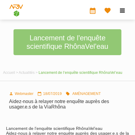
calendar_month


Lancement de l’enquête
scientifique RhônaVel’eau
Accueil >
Actualités >
Lancement de l’enquête scientifique RhônaVel’eau
Webmaster
18/07/2019
AMÉNAGEMENT



Aidez-nous à relayer notre enquête auprès des
usager.e.s de la ViaRhôna
Lancement de l’enquête scientifique RhônaVel’eau
Aidez-nous à relayer notre enquête auprès des usager.e.s de la