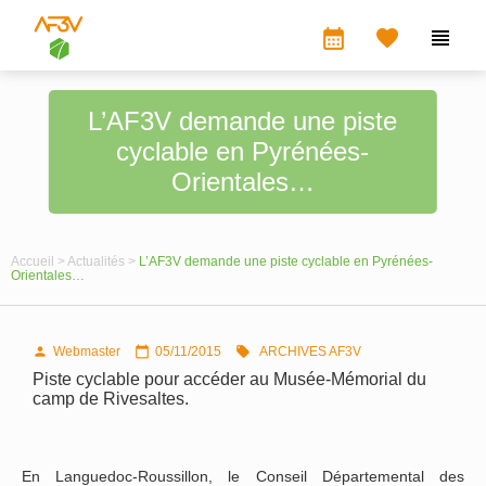
calendar_month


L’AF3V demande une piste
cyclable en Pyrénées-
Orientales…
Accueil >
Actualités >
L’AF3V demande une piste cyclable en Pyrénées-
Orientales…
Webmaster
05/11/2015
ARCHIVES AF3V



Piste cyclable pour accéder au Musée-Mémorial du
camp de Rivesaltes.
En Languedoc-Roussillon, le Conseil Départemental des