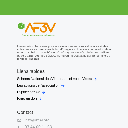
L'association française pour le développement des véloroutes et des
voies vertes est une association d'usagers qui œuvre à la création d'un
réseau ambitieux et cohérent d'aménagements sécurisés, accessibles
et de qualité pour les déplacements en modes actifs sur l'ensemble du
territoire français.
Liens rapides

Schéma National des Véloroutes et Voies Vertes

Les actions de l'association

Espace presse

Faire un don
Contact
info@af3v.org

03 44 60 11 63
