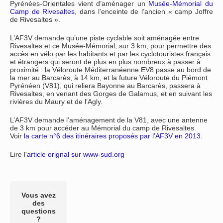
Pyrénées-Orientales vient d’aménager un
Musée-Mémorial du
Camp de Rivesaltes
, dans l’enceinte de l’ancien « camp Joffre
de Rivesaltes ».
L’AF3V demande qu’une piste cyclable soit aménagée entre
Rivesaltes et ce Musée-Mémorial, sur 3 km, pour permettre des
accès en vélo par les habitants et par les cyclotouristes français
et étrangers qui seront de plus en plus nombreux à passer à
proximité : la Véloroute Méditerranéenne EV8 passe au bord de
la mer au Barcarès, à 14 km, et la future Véloroute du Piémont
Pyrénéen (V81), qui reliera Bayonne au Barcarès, passera à
Rivesaltes, en venant des Gorges de Galamus, et en suivant les
rivières du Maury et de l’Agly.
L’AF3V demande l’aménagement de la V81, avec une antenne
de 3 km pour accéder au Mémorial du camp de Rivesaltes.
Voir
la carte n°6 des itinéraires proposés par l’AF3V en 2013
.
Lire l’
article orignal sur www-sud.org
Vous avez
des
questions
?