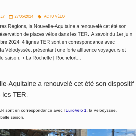
LLY
27/05/2024
ACTU VÉLO


es Régions, la Nouvelle-Aquitaine a renouvelé cet été son
 réservation de places vélos dans les TER. A savoir du 1er juin
bre 2024, 4 lignes TER sont en correspondance avec
 la Vélodyssée, présentant une forte affluence voyageurs et
lle saison. • La Rochelle | Rochefort…
-Aquitaine a renouvelé cet été son dispositif
s les TER.
TER sont en correspondance avec l’
EuroVelo 1
, la Vélodyssée,
 belle saison.