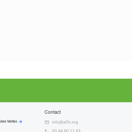
Contact

oies Vertes
info@af3v.org

03 44 60 11 63
