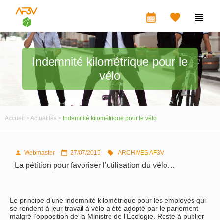
calendar_month


Indemnité kilométrique pour le
vélo
Accueil >
Actualités >
Indemnité kilométrique pour le vélo
Webmaster
27/07/2015
ARCHIVES AF3V



La pétition pour favoriser l’utilisation du vélo…
Le principe d’une indemnité kilométrique pour les employés qui
se rendent à leur travail à vélo a été adopté par le parlement
malgré l’opposition de la Ministre de l’Écologie. Reste à publier