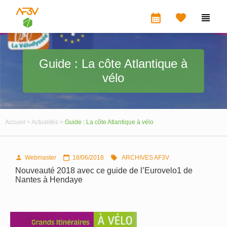
calendar_month


Guide : La côte Atlantique à
vélo
Accueil >
Actualités >
Guide : La côte Atlantique à vélo
Webmaster
18/06/2018
ARCHIVES AF3V



Nouveauté 2018 avec ce guide de l’Eurovelo1 de
Nantes à Hendaye