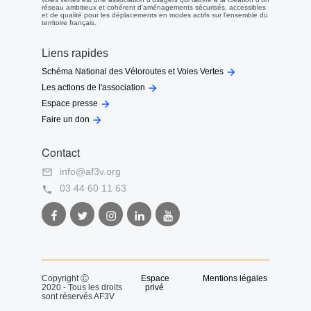
réseau ambitieux et cohérent d'aménagements sécurisés, accessibles
et de qualité pour les déplacements en modes actifs sur l'ensemble du
territoire français.
Liens rapides

Schéma National des Véloroutes et Voies Vertes

Les actions de l'association

Espace presse

Faire un don
Contact
info@af3v.org

03 44 60 11 63

Facebook
Twitter
Instagram
LinkedIn
Youtube
AF3V
AF3V
AF3V
AF3V
AF3V
Copyright Ⓒ
Espace
Mentions légales
2020 - Tous les droits
privé
sont réservés AF3V