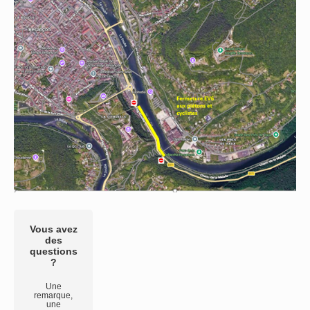
Vous avez
des
questions
?
Une
remarque,
une