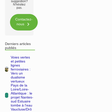
suggestion?
N'hésitez
pas.
Contactez-

nous
Derniers articles
publiés
Voies vertes
et petites
lignes
ferroviaires :
Vers un
dualisme
vertueux
Pays de la
Loire/Loire-
Atlantique : le
projet Nantes-
sud Estuaire
tombe à l'eau
Vaucluse/Drô