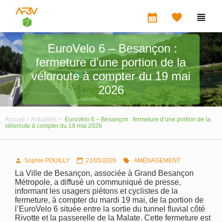
calendar_month


EuroVelo 6 – Besançon :
fermeture d’une portion de la
véloroute à compter du 19 mai
2026
Accueil >
Actualités >
EuroVelo 6 – Besançon : fermeture d’une portion de la
véloroute à compter du 19 mai 2026
Sophie POUILLY
21/05/2026
AMÉNAGEMENT



La Ville de Besançon, associée à Grand Besançon
Métropole, a diffusé un communiqué de presse,
informant les usagers piétons et cyclistes de la
fermeture, à compter du mardi 19 mai, de la portion de
l’EuroVelo 6 située entre la sortie du tunnel fluvial côté
Rivotte et la passerelle de la Malate. Cette fermeture est