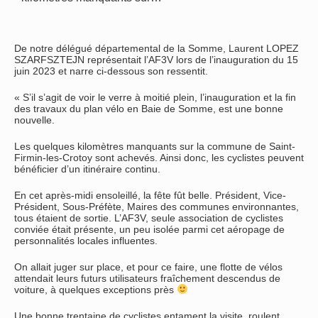
De notre délégué départemental de la Somme, Laurent LOPEZ
SZARFSZTEJN représentait l’AF3V lors de l’inauguration du 15
juin 2023 et narre ci-dessous son ressentit.
« S’il s’agit de voir le verre à moitié plein, l’inauguration et la fin
des travaux du plan vélo en Baie de Somme, est une bonne
nouvelle.
Les quelques kilomètres manquants sur la commune de Saint-
Firmin-les-Crotoy sont achevés. Ainsi donc, les cyclistes peuvent
bénéficier d’un itinéraire continu.
En cet après-midi ensoleillé, la fête fût belle. Président, Vice-
Président, Sous-Préfète, Maires des communes environnantes,
tous étaient de sortie. L’AF3V, seule association de cyclistes
conviée était présente, un peu isolée parmi cet aéropage de
personnalités locales influentes.
On allait juger sur place, et pour ce faire, une flotte de vélos
attendait leurs futurs utilisateurs fraîchement descendus de
voiture, à quelques exceptions près
Une bonne trentaine de cyclistes entament la visite, roulent