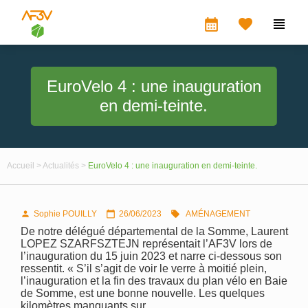
calendar_month


EuroVelo 4 : une inauguration
en demi-teinte.
Accueil >
Actualités >
EuroVelo 4 : une inauguration en demi-teinte.
Sophie POUILLY
26/06/2023
AMÉNAGEMENT



De notre délégué départemental de la Somme, Laurent
LOPEZ SZARFSZTEJN représentait l’AF3V lors de
l’inauguration du 15 juin 2023 et narre ci-dessous son
ressentit. « S’il s’agit de voir le verre à moitié plein,
l’inauguration et la fin des travaux du plan vélo en Baie
de Somme, est une bonne nouvelle. Les quelques
kilomètres manquants sur…