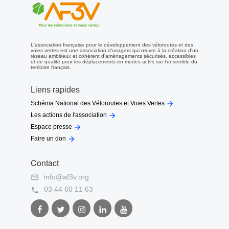
L'association française pour le développement des véloroutes et des
voies vertes est une association d'usagers qui œuvre à la création d'un
réseau ambitieux et cohérent d'aménagements sécurisés, accessibles
et de qualité pour les déplacements en modes actifs sur l'ensemble du
territoire français.
Liens rapides

Schéma National des Véloroutes et Voies Vertes

Les actions de l'association

Espace presse

Faire un don
Contact
info@af3v.org

03 44 60 11 63

Facebook
Twitter
Instagram
LinkedIn
Youtube
AF3V
AF3V
AF3V
AF3V
AF3V