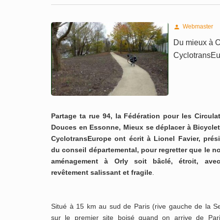
Webmaster

Du mieux à O
CyclotransE
Partage ta rue 94, la Fédération pour les Circula
Douces en Essonne, Mieux se déplacer à Bicyclet
CyclotransEurope ont écrit à Lionel Favier, prés
du conseil départemental, pour regretter que le n
aménagement à Orly soit bâclé, étroit, ave
revêtement salissant et fragile
.
Situé à 15 km au sud de Paris (rive gauche de la Se
sur le premier site boisé quand on arrive de Pari