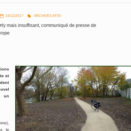
19/12/2017
ARCHIVES AF3V


rly mais insuffisant, communiqué de presse de
urope
tions
te et
ident
ouvel
c un
ine),
s, le