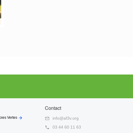
Contact

oies Vertes
info@af3v.org

03 44 60 11 63
